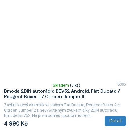
B385
Skladem
(3 ks)
Průměrné
Bmode 2DIN autorádio BEV52 Android, Fiat Ducato /
hodnocení
Peugeot Boxer II / Citroen Jumper II
produktu
je
Zažijte každý okamžik ve vašem Fiat Ducato, Peugeot Boxer 2 či
5,0
Citroen Jumper 2 s neuvěřitelným zvukem díky 2DIN autorádiu
z
Bmode BEV52. Na první pohled upoutá moderní...
5
Detail
4 990 Kč
hvězdiček.