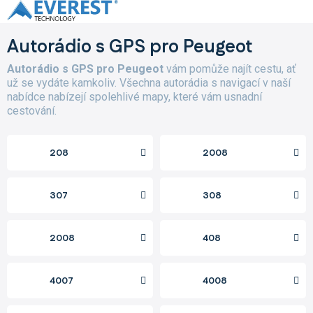
Přejít
na
obsah
Autorádio s GPS pro Peugeot
Autorádio s GPS pro Peugeot
vám pomůže najít cestu, ať
už se vydáte kamkoliv. Všechna autorádia s navigací v naší
nabídce nabízejí spolehlivé mapy, které vám usnadní
cestování.
208
2008
307
308
2008
408
4007
4008