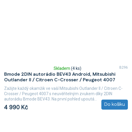
B296
Skladem
(4 ks)
Průměrné
Bmode 2DIN autorádio BEV43 Android, Mitsubishi
hodnocení
Outlander II / Citroen C-Crosser / Peugeot 4007
produktu
je
Zažijte každý okamžik ve vaší Mitsubishi Outlander II / Citroen C-
5,0
Crosser / Peugeot 4007 s neuvěřitelným zvukem díky 2DIN
z
autorádiu Bmode BEV43. Na první pohled upoutá...
5
Do košíku
4 990 Kč
hvězdiček.