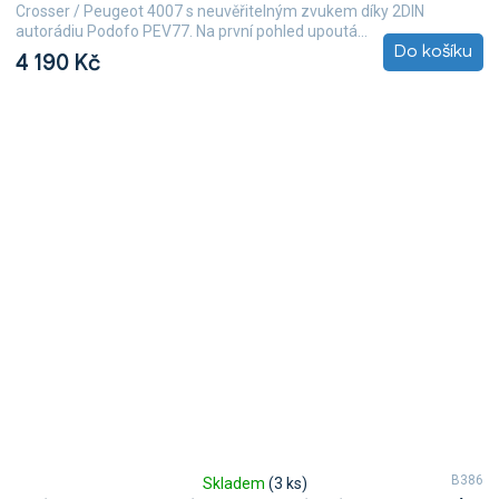
Crosser / Peugeot 4007 s neuvěřitelným zvukem díky 2DIN
autorádiu Podofo PEV77. Na první pohled upoutá...
Do košíku
4 190 Kč
B386
Skladem
(3 ks)
Průměrné