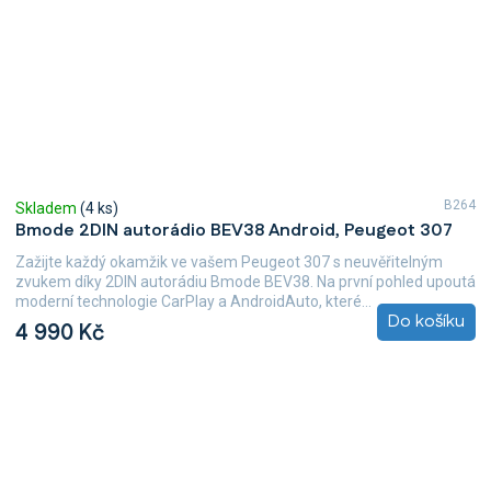
B264
Skladem
(4 ks)
Bmode 2DIN autorádio BEV38 Android, Peugeot 307
Zažijte každý okamžik ve vašem Peugeot 307 s neuvěřitelným
zvukem díky 2DIN autorádiu Bmode BEV38. Na první pohled upoutá
moderní technologie CarPlay a AndroidAuto, které...
Do košíku
4 990 Kč