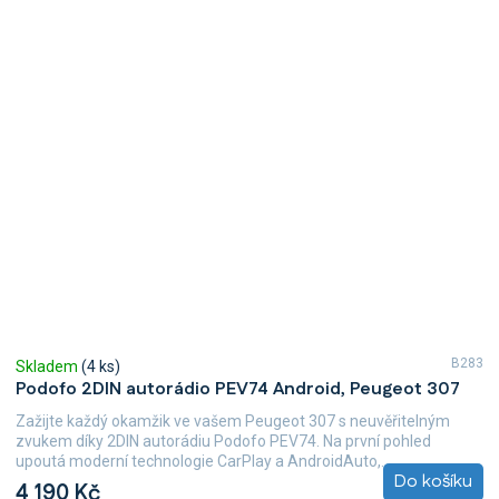
B283
Skladem
(4 ks)
Podofo 2DIN autorádio PEV74 Android, Peugeot 307
Zažijte každý okamžik ve vašem Peugeot 307 s neuvěřitelným
zvukem díky 2DIN autorádiu Podofo PEV74. Na první pohled
upoutá moderní technologie CarPlay a AndroidAuto,...
Do košíku
4 190 Kč