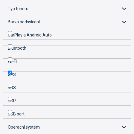
k
t
Typ tuneru
ů
Barva podsvícení
CarPlay a Android Auto
Bluetooth
Wi-Fi
GPS
RDS
DSP
USB port
Operační systém