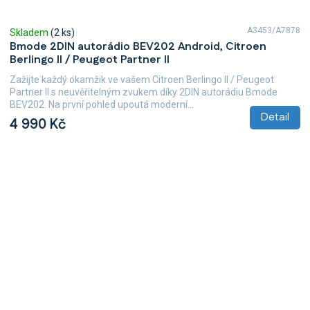
A3453/A7878
Skladem
(2 ks)
Bmode 2DIN autorádio BEV202 Android, Citroen
Berlingo II / Peugeot Partner II
Zažijte každý okamžik ve vašem Citroen Berlingo II / Peugeot
Partner II s neuvěřitelným zvukem díky 2DIN autorádiu Bmode
BEV202. Na první pohled upoutá moderní...
Detail
4 990 Kč