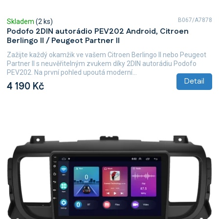
B067/A7878
Skladem
(2 ks)
Podofo 2DIN autorádio PEV202 Android, Citroen
Berlingo II / Peugeot Partner II
Zažijte každý okamžik ve vašem Citroen Berlingo II nebo Peugeot
Partner II s neuvěřitelným zvukem díky 2DIN autorádiu Podofo
PEV202. Na první pohled upoutá moderní...
Detail
4 190 Kč