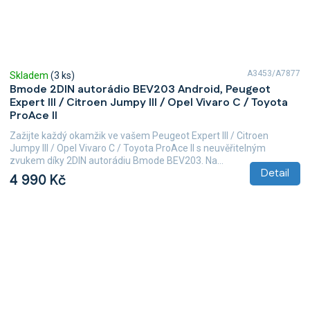
A3453/A7877
Skladem
(3 ks)
Bmode 2DIN autorádio BEV203 Android, Peugeot
Expert III / Citroen Jumpy III / Opel Vivaro C / Toyota
ProAce II
Zažijte každý okamžik ve vašem Peugeot Expert III / Citroen
Jumpy III / Opel Vivaro C / Toyota ProAce II s neuvěřitelným
zvukem díky 2DIN autorádiu Bmode BEV203. Na...
Detail
4 990 Kč