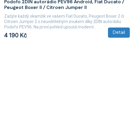
Podofo 2DIN autorádio PEV96 Android, Fiat Ducato /
hodnocení
Peugeot Boxer II / Citroen Jumper II
produktu
je
Zažijte každý okamžik ve vašem Fiat Ducato, Peugeot Boxer 2 či
5,0
Citroen Jumper 2 s neuvěřitelným zvukem díky 2DIN autorádiu
z
Podofo PEV96. Na první pohled upoutá moderní...
5
Detail
4 190 Kč
hvězdiček.