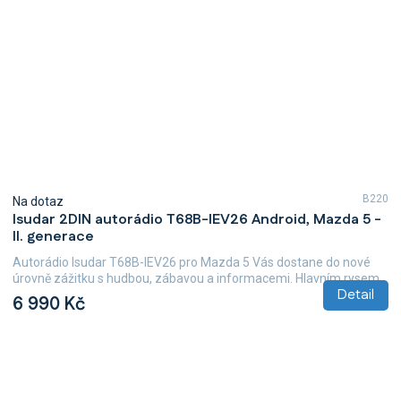
B220
Na dotaz
Isudar 2DIN autorádio T68B-IEV26 Android, Mazda 5 -
II. generace
Autorádio Isudar T68B-IEV26 pro Mazda 5 Vás dostane do nové
úrovně zážitku s hudbou, zábavou a informacemi. Hlavním rysem...
Detail
6 990 Kč