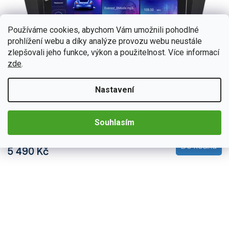
Používáme cookies, abychom Vám umožnili pohodlné
prohlížení webu a díky analýze provozu webu neustále
zlepšovali jeho funkce, výkon a použitelnost. Více informací
zde
.
BEX-UN06M/A7300
Skladem
(>5 ks)
Nastavení
Bmode 2DIN autorádio BEX32 Android, Mazda 5 - II.
generace
Zažijte každý okamžik ve vaší Mazda 5 s neuvěřitelným zvukem
Souhlasím
díky 2DIN autorádiu Bmode BEX32. Na první pohled upoutá
moderní technologie CarPlay a AndroidAuto, které...
Do košíku
5 490 Kč