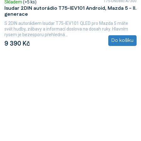
T75-UN08M/A7300
Skladem
(>5 ks)
Isudar 2DIN autorádio T75-IEV101 Android, Mazda 5 - II.
generace
S 2DIN autorádiem Isudar T75-IEV101 QLED pro Mazda 5 máte
svět hudby, zábavy a informací doslova na dosah ruky. Hlavním
rysem je bezesporu přehledná...
Do košíku
9 390 Kč