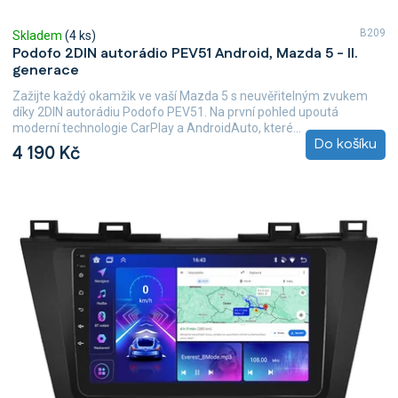
B209
Skladem
(4 ks)
Podofo 2DIN autorádio PEV51 Android, Mazda 5 - II.
generace
Zažijte každý okamžik ve vaší Mazda 5 s neuvěřitelným zvukem
díky 2DIN autorádiu Podofo PEV51. Na první pohled upoutá
moderní technologie CarPlay a AndroidAuto, které...
Do košíku
4 190 Kč