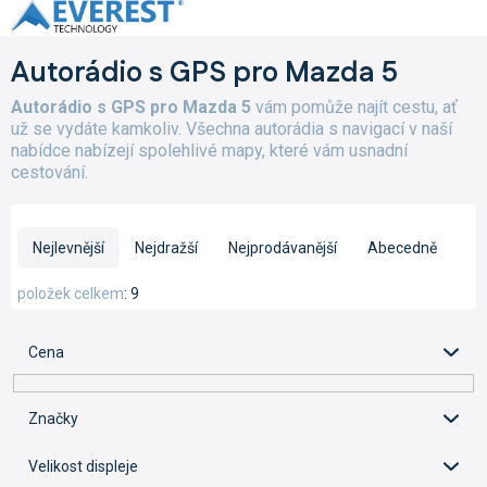
Přejít
na
obsah
Autorádio s GPS pro Mazda 5
Autorádio s GPS pro Mazda 5
vám pomůže najít cestu, ať
už se vydáte kamkoliv. Všechna autorádia s navigací v naší
nabídce nabízejí spolehlivé mapy, které vám usnadní
cestování.
Ř
a
Nejlevnější
Nejdražší
Nejprodávanější
Abecedně
z
e
položek celkem
9
n
í
Cena
p
r
o
Značky
d
u
Velikost displeje
k