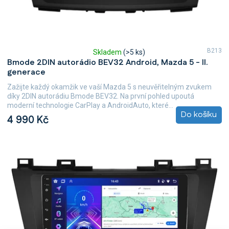
B213
Skladem
(>5 ks)
Průměrné
Bmode 2DIN autorádio BEV32 Android, Mazda 5 - II.
hodnocení
generace
produktu
je
Zažijte každý okamžik ve vaší Mazda 5 s neuvěřitelným zvukem
5,0
díky 2DIN autorádiu Bmode BEV32. Na první pohled upoutá
z
moderní technologie CarPlay a AndroidAuto, které...
5
Do košíku
4 990 Kč
hvězdiček.