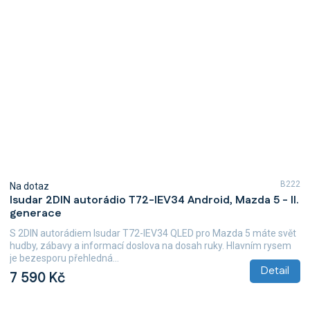
B222
Na dotaz
Isudar 2DIN autorádio T72-IEV34 Android, Mazda 5 - II.
generace
S 2DIN autorádiem Isudar T72-IEV34 QLED pro Mazda 5 máte svět
hudby, zábavy a informací doslova na dosah ruky. Hlavním rysem
je bezesporu přehledná...
Detail
7 590 Kč