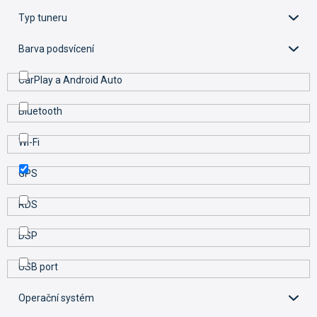
t
Typ tuneru
ů
Barva podsvícení
CarPlay a Android Auto
Bluetooth
Wi-Fi
GPS
RDS
DSP
USB port
Operační systém