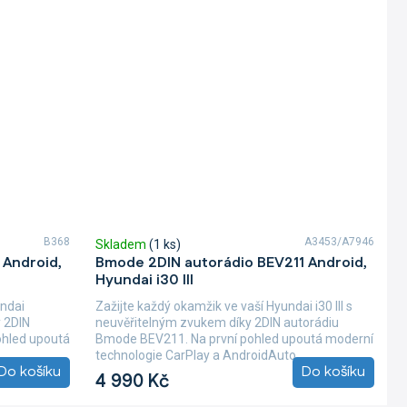
B368
A3453/A7946
Skladem
(1 ks)
 Android,
Bmode 2DIN autorádio BEV211 Android,
Hyundai i30 III
ndai
Zažijte každý okamžik ve vaší Hyundai i30 III s
 2DIN
neuvěřitelným zvukem díky 2DIN autorádiu
ohled upoutá
Bmode BEV211. Na první pohled upoutá moderní
technologie CarPlay a AndroidAuto,...
Do košíku
Do košíku
4 990 Kč