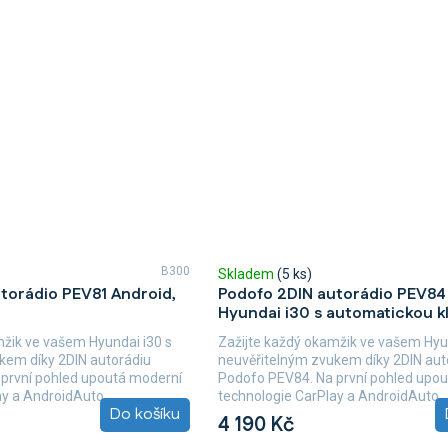
B300
Skladem
(5 ks)
torádio PEV81 Android,
Podofo 2DIN autorádio PEV84
Hyundai i30 s automatickou kl
mžik ve vašem Hyundai i30 s
Zažijte každý okamžik ve vašem Hyun
kem díky 2DIN autorádiu
neuvěřitelným zvukem díky 2DIN aut
první pohled upoutá moderní
Podofo PEV84. Na první pohled upo
y a AndroidAuto,...
technologie CarPlay a AndroidAuto,..
Do košíku
4 190 Kč