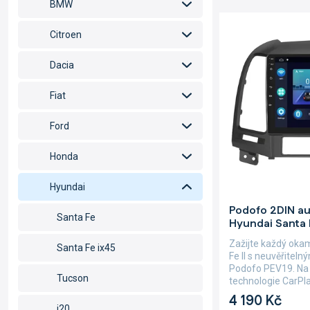
e
BMW
n
V
í
ý
Citroen
p
p
r
i
Dacia
o
s
d
p
Fiat
u
r
k
o
Ford
t
d
ů
u
Honda
k
t
Hyundai
ů
Průměrné
Podofo 2DIN au
hodnocení
Santa Fe
Hyundai Santa F
produktu
je
Zažijte každý oka
Santa Fe ix45
5,0
Fe II s neuvěřitel
z
Podofo PEV19. Na 
5
Tucson
technologie CarPlay
hvězdiček.
4 190 Kč
i20