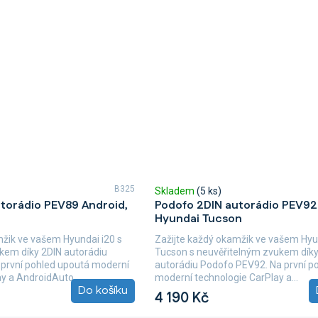
B325
Skladem
(5 ks)
torádio PEV89 Android,
Podofo 2DIN autorádio PEV92
Hyundai Tucson
mžik ve vašem Hyundai i20 s
Zažijte každý okamžik ve vašem Hyu
kem díky 2DIN autorádiu
Tucson s neuvěřitelným zvukem díky
první pohled upoutá moderní
autorádiu Podofo PEV92. Na první p
y a AndroidAuto,...
moderní technologie CarPlay a...
Do košíku
4 190 Kč