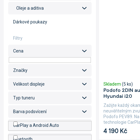
Oleje a aditiva
Dárkové poukazy
Cena
Značky
Skladem
(5 ks)
Velikost displeje
Podofo 2DIN au
Hyundai i20
Typ tuneru
Zažijte každý oka
neuvěřitelným zvu
Barva podsvícení
Podofo PEV89. Na 
technologie CarPla
CarPlay a Android Auto
4 190 Kč
Bluetooth