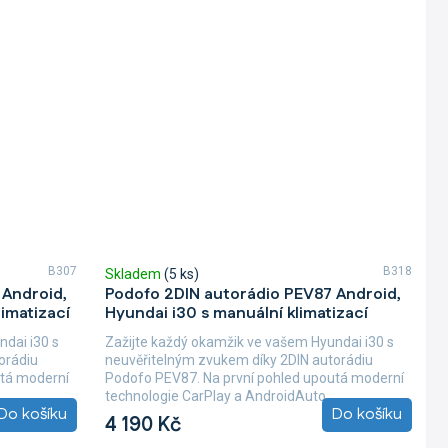
B307
B318
Skladem
(5 ks)
 Android,
Podofo 2DIN autorádio PEV87 Android,
imatizací
Hyundai i30 s manuální klimatizací
dai i30 s
Zažijte každý okamžik ve vašem Hyundai i30 s
orádiu
neuvěřitelným zvukem díky 2DIN autorádiu
utá moderní
Podofo PEV87. Na první pohled upoutá moderní
.
technologie CarPlay a AndroidAuto,...
Do košíku
Do košíku
4 190 Kč