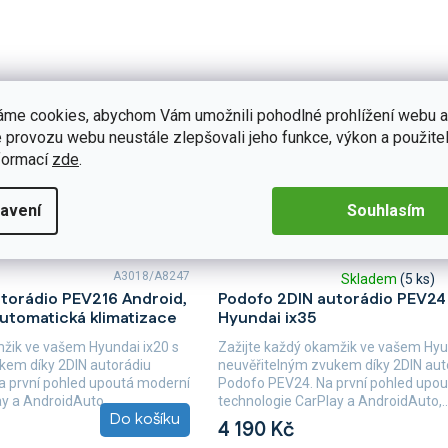
áme cookies, abychom Vám umožnili pohodlné prohlížení webu a
 provozu webu neustále zlepšovali jeho funkce, výkon a použitel
formací
zde
.
avení
Souhlasím
A3018/A8247
Skladem
(5 ks)
Průměrné
torádio PEV216 Android,
Podofo 2DIN autorádio PEV24
hodnocení
automatická klimatizace
Hyundai ix35
produktu
je
mžik ve vašem Hyundai ix20 s
Zažijte každý okamžik ve vašem Hyu
5,0
kem díky 2DIN autorádiu
neuvěřitelným zvukem díky 2DIN aut
z
 první pohled upoutá moderní
Podofo PEV24. Na první pohled upo
5
y a AndroidAuto,...
technologie CarPlay a AndroidAuto,..
hvězdiček.
Do košíku
4 190 Kč