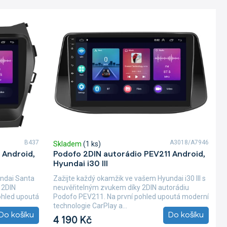
B437
A3018/A7946
Skladem
(1 ks)
 Android,
Podofo 2DIN autorádio PEV211 Android,
Hyundai i30 III
undai Santa
Zažijte každý okamžik ve vašem Hyundai i30 III s
 2DIN
neuvěřitelným zvukem díky 2DIN autorádiu
ohled upoutá
Podofo PEV211. Na první pohled upoutá moderní
technologie CarPlay a...
Do košíku
Do košíku
4 190 Kč