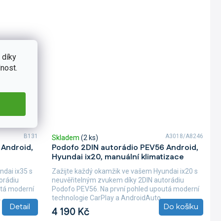
 díky
nost.
B131
A3018/A8246
Skladem
(2 ks)
 Android,
Podofo 2DIN autorádio PEV56 Android,
Hyundai ix20, manuální klimatizace
ndai ix35 s
Zažijte každý okamžik ve vašem Hyundai ix20 s
orádiu
neuvěřitelným zvukem díky 2DIN autorádiu
utá moderní
Podofo PEV56. Na první pohled upoutá moderní
.
technologie CarPlay a AndroidAuto,...
Detail
Do košíku
4 190 Kč