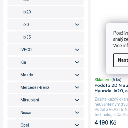
ix20
i30
Použív
ix35
analýze
Více in
IVECO
Nast
Kia
Mazda
Skladem
(5 ks)
Podofo 2DIN au
Mercedes-Benz
Hyundai ix20, 
Zažijte každý oka
Mitsubishi
neuvěřitelným zvu
Podofo PEV216. Na
Nissan
technologie CarPla
4 190 Kč
Opel