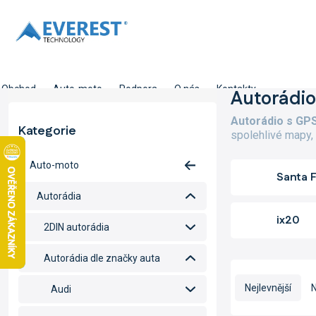
Přejít
na
obsah
Obchod
Auto-moto
Podpora
O nás
Kontakty
P
Autorádio
o
Autorádio s GPS
s
Kategorie
Přeskočit
spolehlivé mapy,
t
kategorie
r
Auto-moto
a
Santa 
n
Autorádia
n
í
ix20
2DIN autorádia
p
a
Autorádia dle značky auta
n
Ř
e
a
Nejlevnější
N
Audi
l
z