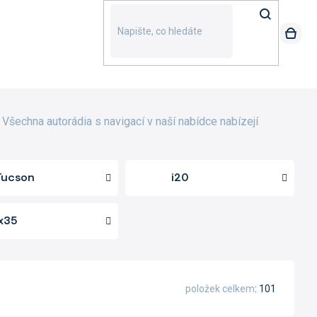
Všechna autorádia s navigací v naší nabídce nabízejí
Tucson
i20
ix35
položek celkem
101