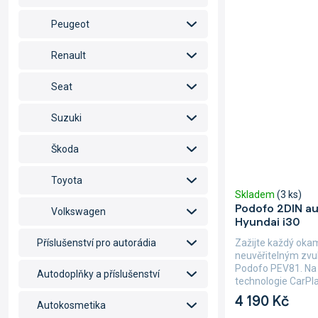
Peugeot
Renault
Seat
Suzuki
Škoda
Toyota
Skladem
(3 ks)
Podofo 2DIN au
Volkswagen
Hyundai i30
Zažijte každý oka
Příslušenství pro autorádia
neuvěřitelným zvu
Podofo PEV81. Na 
Autodoplňky a příslušenství
technologie CarPla
4 190 Kč
Autokosmetika