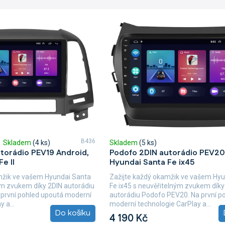
B436
Skladem
(4 ks)
Skladem
(5 ks)
torádio PEV19 Android,
Podofo 2DIN autorádio PEV20
e II
Hyundai Santa Fe ix45
mžik ve vašem Hyundai Santa
Zažijte každý okamžik ve vašem Hy
ným zvukem díky 2DIN autorádiu
Fe ix45 s neuvěřitelným zvukem díky
první pohled upoutá moderní
autorádiu Podofo PEV20. Na první p
 a...
moderní technologie CarPlay a...
Do košíku
4 190 Kč