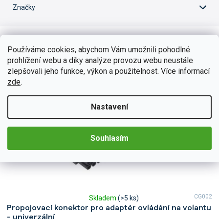
o
Značky
d
u
V
k
ý
t
Používáme cookies, abychom Vám umožnili pohodlné
p
ů
prohlížení webu a díky analýze provozu webu neustále
i
zlepšovali jeho funkce, výkon a použitelnost. Více informací
s
zde
.
p
r
o
Nastavení
d
u
k
Souhlasím
t
ů
CG002
Skladem
(>5 ks)
Průměrné
Propojovací konektor pro adaptér ovládání na volantu
hodnocení
- univerzální
produktu