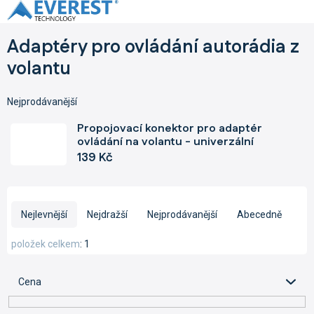
Přejít
na
obsah
Adaptéry pro ovládání autorádia z
volantu
Nejprodávanější
Propojovací konektor pro adaptér
ovládání na volantu - univerzální
139 Kč
Ř
a
Nejlevnější
Nejdražší
Nejprodávanější
Abecedně
z
e
položek celkem
1
n
í
Cena
p
r