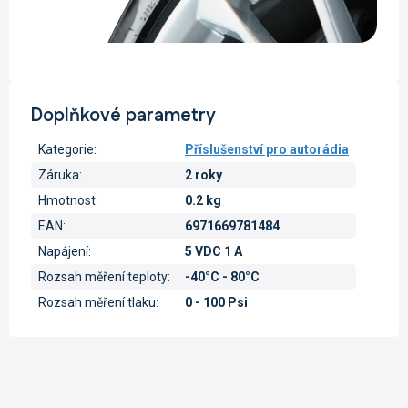
Doplňkové parametry
Kategorie
:
Příslušenství pro autorádia
Záruka
:
2 roky
Hmotnost
:
0.2 kg
EAN
:
6971669781484
Napájení
:
5 VDC 1 A
Rozsah měření teploty
:
-40°C - 80°C
Rozsah měření tlaku
:
0 - 100 Psi