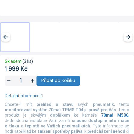
Skladem
(3 ks)
1 999 Kč
Měrná
Přidat do košíku
cena:
Detailní informace
Chcete-li mít
přehled o stavu
svých
pneumatik
, tento
monitorovací systém 70mai TPMS T04
je
právě pro Vás
. Tento
produkt je skvělým
doplňkem
ke kameře
70mai M500
.
Jednoduchá instalace Vám zaručí
snadno dostupné informace
o tlaku
a
teplotě ve Vašich pneumatikách
. Tyto informace se
hodí například ke
snížení spotřeby paliva
, k
předcházení nehod
či