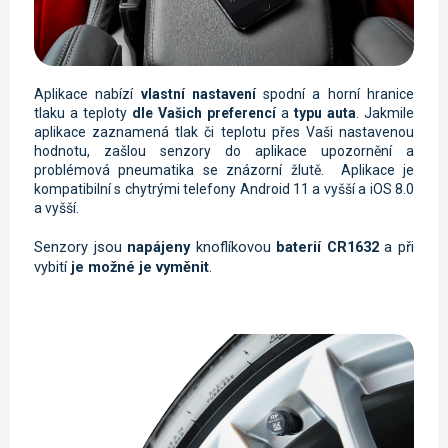
Aplikace nabízí
vlastní nastavení
spodní a horní hranice
tlaku a teploty
dle Vašich preferencí
a
typu auta
. Jakmile
aplikace zaznamená tlak či teplotu přes Vaši nastavenou
hodnotu, zašlou senzory do aplikace upozornění a
problémová pneumatika se znázorní žlutě. Aplikace je
kompatibilní s chytrými telefony Android 11 a vyšší a iOS 8.0
a vyšší.
Senzory jsou
napájeny
knoflíkovou
baterií CR1632
a při
vybití
je možné je vyměnit
.