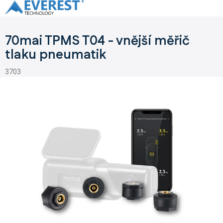
Přejít
na
obsah
70mai TPMS T04 - vnější měřič
tlaku pneumatik
3703