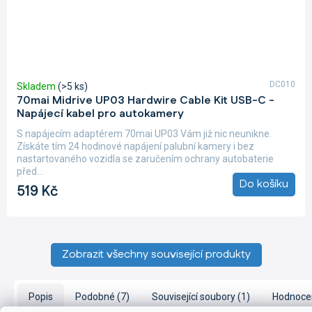
DC010
Skladem
(>5 ks)
70mai Midrive UP03 Hardwire Cable Kit USB-C -
Napájecí kabel pro autokamery
S napájecím adaptérem 70mai UP03 Vám již nic neunikne.
Získáte tím 24 hodinové napájení palubní kamery i bez
nastartovaného vozidla se zaručením ochrany autobaterie
před...
Do košíku
519 Kč
Zobrazit všechny související produkty
Popis
Podobné (7)
Související soubory (1)
Hodnoce