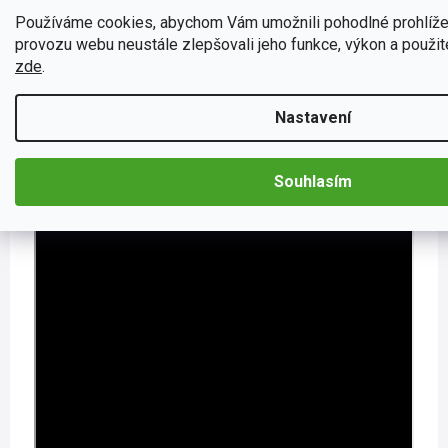
Používáme cookies, abychom Vám umožnili pohodlné prohlíže
provozu webu neustále zlepšovali jeho funkce, výkon a použite
Chcete-li mít
přehled o stavu
svých
pneumatik
, tento
zde
.
monitorovací systém 70mai TPMS T04
je
právě pro Vás
.
Tento produkt je skvělým
doplňkem
ke kameře
70mai
M500
. Jednoduchá instalace Vám zaručí
snadno dostupné
Nastavení
informace o tlaku
a
teplotě ve Vašich pneumatikách
. Tyto
informace se hodí například ke
snížení spotřeby paliva
,
k
předcházení nehod
či k
prodloužení životnosti
Souhlasím
pneumatik
.