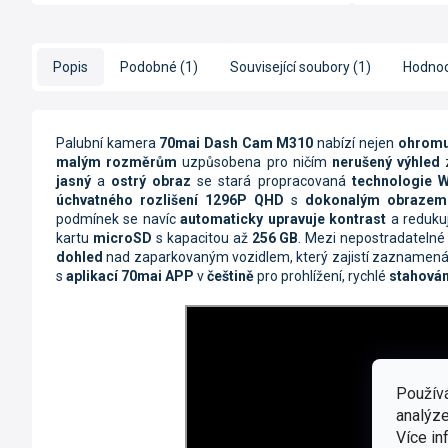
Popis
Podobné (1)
Související soubory (1)
Hodnoc
Palubní kamera
70mai Dash Cam M310
nabízí nejen
ohromuj
malým rozměrům
uzpůsobena pro ničím
nerušený výhled
z
jasný
a
ostrý obraz
se stará propracovaná
technologie 
úchvatného rozlišení 1296P QHD
s
dokonalým obrazem
podmínek se navíc
automaticky upravuje kontrast
a reduku
kartu
microSD
s kapacitou až
256 GB
. Mezi nepostradatelné
dohled
nad zaparkovaným vozidlem, který zajistí zaznamenání
s
aplikací 70mai APP
v
češtině
pro prohlížení, rychlé
stahová
Použív
analýze
Více in