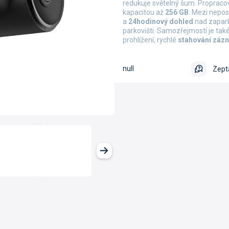
redukuje světelný šum. Propraco
kapacitou až
256 GB
. Mezi nepos
a
24hodinový dohled
nad zapark
parkovišti. Samozřejmostí je ta
prohlížení, rychlé
stahování záz
null
Zept