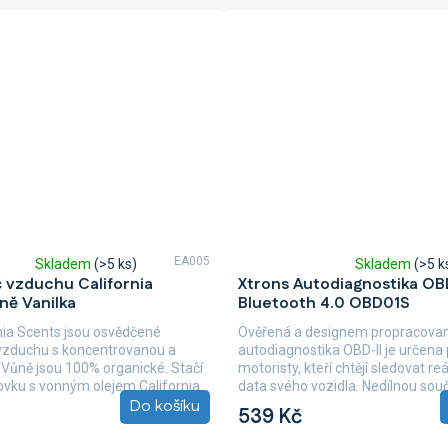
EA005
Skladem
(>5 ks)
Skladem
(>5 k
Průměrné
 vzduchu California
Xtrons Autodiagnostika OBD
hodnocení
ně Vanilka
Bluetooth 4.0 OBD01S
produktu
je
nia Scents jsou osvědčené
Ověřená a designem propracova
5,0
vzduchu s koncentrovanou a
autodiagnostika OBD-II je určena 
z
 Vůně jsou 100% organické. Stačí
motoristy, kteří chtějí sledovat reá
5
hovku s vonným olejem California
data svého vozidla. Nedílnou souč
hvězdiček.
Do košíku
propracované...
539 Kč