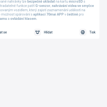
vané nahrávky lze
bezpečně ukládat
na kartu
microSD
s
tradatelné funkce patří
G-senzor
,
nahrávání videa ve smyčce
ovaným vozidlem, který zajistí zaznamenání událostí na
ké možnost spárování s
aplikací 70mai APP
v
češtině
pro
namu
a
ovládání hlasem.
at se
Hlídat
Tisk