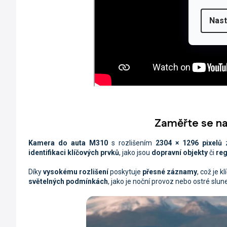
Nast
Zaměřte se na
Kamera do auta M310
s rozlišením
2304 × 1296 pixelů
z
identifikaci klíčových prvků
, jako jsou
dopravní objekty
či
reg
Díky
vysokému rozlišení
poskytuje
přesné záznamy
, což je 
světelných podmínkách
, jako je noční provoz nebo ostré slune