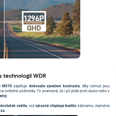
 s technologií WDR
i M310
zajišťuje
dokonalé vyvážení kontrastu
, díky čemuž jsou
na světelné podmínky. To znamená, že i při jízdě proti slunci nebo v
elný
.
dostatek světla
, což
výrazně zlepšuje kvalitu
záznamu, zejména
ozu
.