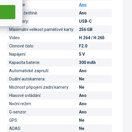
Aplikace
:
Ano
Menu v češtině
:
Ano
Konektory
:
USB-C
Maximální velikost paměťové karty
:
256 GB
Video
:
H.264 / H.265
Clonové číslo
:
F2.0
Napájení
:
5 V
Kapacita baterie
:
300 mAh
Automatické zapnutí
:
Ano
Duální autokamera
:
Ne
Možnost připojení zadní kamery
:
Ne
Hlasové ovládání
:
Ano
Noční režim
:
Ano
G-senzor
:
Ano
GPS
:
Ne
ADAS
:
Ne