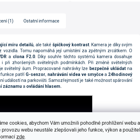
ení (1)
Ostatní informace
ící míru detailů
, ale také
špičkový kontrast
. Kamera je díky svým
 vozidla. Tomu napomáhá její umístění za zpětným zrcátkem. O
WDR
a
clona F2.0
. Díky souhře těchto systémů kamera dosahuje
i při zhoršených světelných podmínkách. Při změně světelných
je světelný šum. Propracované nahrávky lze
bezpečně ukládat
na
 funkce patří
G-senzor
,
nahrávání videa ve smyčce
a
24hodinový
 událostí na parkovišti. Samozřejmostí je také možnost spárování
ní záznamu
a
ovládání hlasem.
áme cookies, abychom Vám umožnili pohodlné prohlížení webu a
 provozu webu neustále zlepšovali jeho funkce, výkon a použitel
formací
zde
.