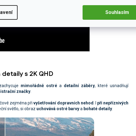
avení
Souhlasím
 detaily s 2K QHD
achycuje
mimořádně ostré
a
detailní záběry
, které usnadňují
istrační značky
.
klíčové zejména při
vyšetřování dopravních nehod
. I
při nepříznivých
ční světlo, si obraz
uchovává ostré barvy
a
bohaté detaily
.