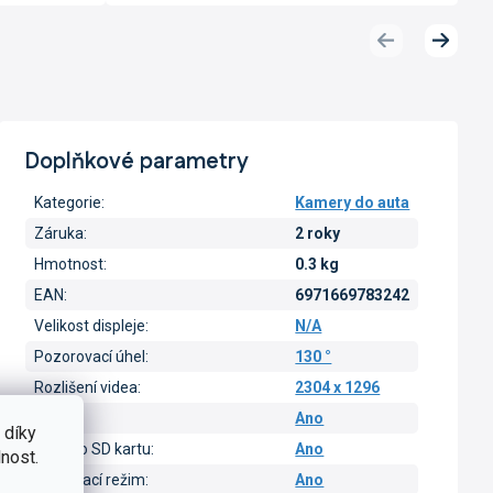
Předchozí
Další
produkt
produk
Doplňkové parametry
Kategorie
:
Kamery do auta
Záruka
:
2 roky
Hmotnost
:
0.3 kg
EAN
:
6971669783242
Velikost displeje
:
N/A
Pozorovací úhel
:
130 °
Rozlišení videa
:
2304 x 1296
Wi-Fi
:
Ano
 díky
Slot pro SD kartu
:
Ano
nost.
Parkovací režim
:
Ano