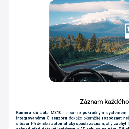
Záznam každého 
Kamera do auta M310
disponuje
pokročilým systémem d
integrovanému G-senzoru
dokáže okamžitě
rozpoznat ne
situaci
. Při detekci
automaticky spustí záznam
, aby
zachyti