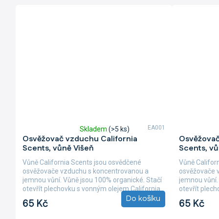
EA001
Skladem
(>5 ks)
Průměrné
Průměrné
Osvěžovač vzduchu California
Osvěžovač
hodnocení
hodnocení
Scents, vůně Višeň
Scents, vů
produktu
produktu
je
je
Vůně California Scents jsou osvědčené
Vůně Califor
5,0
5,0
osvěžovače vzduchu s koncentrovanou a
osvěžovače 
z
z
jemnou vůní. Vůně jsou 100% organické. Stačí
jemnou vůní.
5
5
otevřít plechovku s vonným olejem California
otevřít plec
hvězdiček.
hvězdiček.
Do košíku
Scents,...
Scents,...
65 Kč
65 Kč