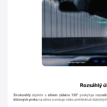
Rozsáhlý ú
Širokoúhlý
objektiv s
úhlem záběru 130°
poskytuje
rozsáh
klíčových prvků
na silnici a snižuje riziko přehlédnutí důležitých