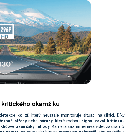
kritického okamžiku
etekce kolizí
, který neustále monitoruje situaci na silnici. Díky
čekané otřesy
nebo
nárazy
, které mohou
signalizovat kritickou
l klíčové okamžiky nehody
. Kamera zaznamenává videozáznam
5