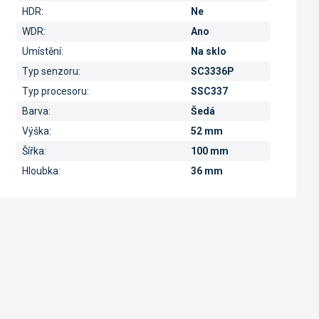
HDR
:
Ne
WDR
:
Ano
Umístění
:
Na sklo
Typ senzoru
:
SC3336P
Typ procesoru
:
SSC337
Barva
:
Šedá
Výška
:
52 mm
Šířka
:
100 mm
Hloubka
:
36 mm