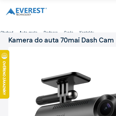
Přejít
na
obsah
Obchod
Auto-moto
Podpora
O nás
Kontakty
Kamera do auta 70mai Dash Cam