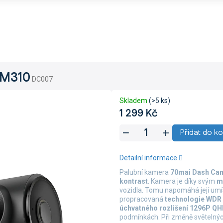
 M310
DC007
Skladem
(>5 ks)
1 299 Kč
Měrná
Přidat do ko
cena:
Detailní informace
Palubní kamera
70mai Dash Ca
kontrast
. Kamera je díky svým
m
vozidla. Tomu napomáhá její um
propracovaná
technologie WDR
úchvatného rozlišení 1296P Q
podmínkách. Při změně světelný