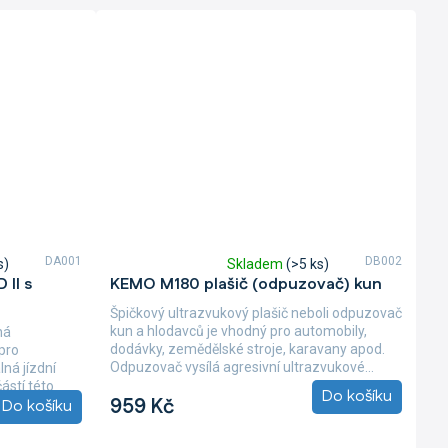
DA001
DB002
s)
Skladem
(>5 ks)
Průměrné
 II s
KEMO M180 plašič (odpuzovač) kun
hodnocení
produktu
Špičkový ultrazvukový plašič neboli odpuzovač
je
kun a hlodavců je vhodný pro automobily,
ná
5,0
dodávky, zemědělské stroje, karavany apod.
pro
z
Odpuzovač vysílá agresivní ultrazvukové...
lná jízdní
5
ástí této
Do košíku
hvězdiček.
959 Kč
Do košíku