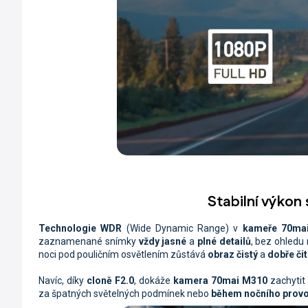
Stabilní výkon
Technologie WDR
(Wide Dynamic Range) v
kameře 70ma
zaznamenané snímky
vždy jasné
a
plné detailů
, bez ohledu 
noci pod pouličním osvětlením zůstává
obraz čistý
a
dobře čit
Navíc, díky
cloně F2.0
, dokáže
kamera 70mai M310
zachytit
za špatných světelných podmínek nebo
během nočního prov