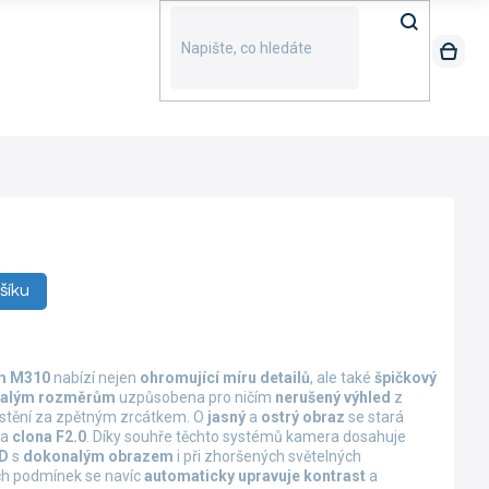
šíku
m M310
nabízí nejen
ohromující míru detailů
, ale také
špičkový
alým rozměrům
uzpůsobena pro ničím
nerušený výhled
z
ístění za zpětným zrcátkem. O
jasný
a
ostrý obraz
se stará
a
clona F2.0
. Díky souhře těchto systémů kamera dosahuje
HD
s
dokonalým obrazem
i při zhoršených světelných
ch podmínek se navíc
automaticky upravuje kontrast
a