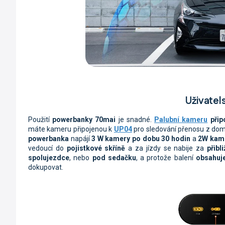
Uživatel
Použití
powerbanky 70mai
je snadné.
Palubní kameru
přip
máte kameru připojenou k
UP04
pro sledování přenosu z dom
powerbanka
napájí
3 W kamery po dobu 30 hodin
a
2W kame
vedoucí do
pojistkové skříně
a za jízdy se nabije za
přibl
spolujezdce
, nebo
pod sedačku
, a protože balení
obsahuje
dokupovat.