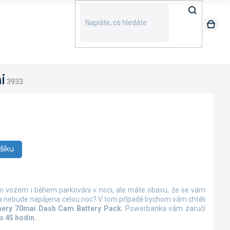
i
3933
šíku
ím vozem i během parkování v noci, ale máte obavu, že se vám
ra nebude napájena celou noc? V tom případě bychom vám chtěli
ery 70mai Dash Cam Battery Pack
. Powerbanka vám zaručí
na
45 hodin.