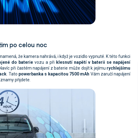
žim po celou noc
znamená, že kamera nahrává, i když je vozidlo vypnuté. K této funkci
jené do baterie
vozu a při
klesnutí napětí v baterii se napájení
avíc při častém napájení z baterie může dojít k jejímu
rychlejšímu
ack
. Tato
powerbanka s kapacitou 7500 mAh
Vám zaručí napájení
áznamy přijdete.