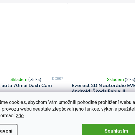
DC007
Skladem
(>5 ks)
Skladem
(2 ks
Průměrné
 auta 70mai Dash Cam
Everest 2DIN autorádio EV
hodnocení
Android, Škoda Fabia III
produktu
je
era 70mai Dash Cam M310 nabízí
2DIN autorádio Everest EVE08 pr
áme cookies, abychom Vám umožnili pohodlné prohlížení webu a
5,0
ící míru detailů, ale také
III nastavuje nové standardy ve s
 provozu webu neustále zlepšovali jeho funkce, výkon a použitel
z
trast. Kamera je díky svým malým
multimediálních technologií. Na p
5
formací
zde
.
působena pro ničím nerušený
zaujme svou 9 palcovou...
hvězdiček.
Do košíku
8 890 Kč
avení
Souhlasím