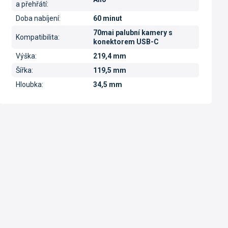
a přehřátí
:
Doba nabíjení
:
60 minut
70mai palubní kamery s
Kompatibilita
:
konektorem USB-C
Výška
:
219,4 mm
Šířka
:
119,5 mm
Hloubka
:
34,5 mm