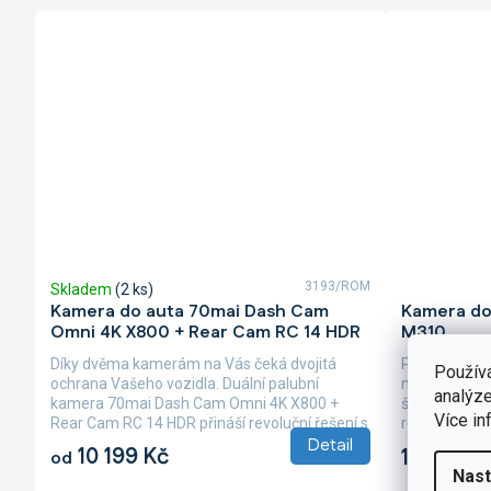
3193/ROM
Skladem
(2 ks)
Průměrné
Kamera do auta 70mai Dash Cam
Kamera do
hodnocení
Omni 4K X800 + Rear Cam RC 14 HDR
M310
produktu
je
Díky dvěma kamerám na Vás čeká dvojitá
Palubní kam
Použív
4,0
ochrana Vašeho vozidla. Duální palubní
nejen ohromuj
analýze
z
kamera 70mai Dash Cam Omni 4K X800 +
špičkový kon
5
Více in
Rear Cam RC 14 HDR přináší revoluční řešení s
rozměrům uz
hvězdiček.
Detail
neuvěřitelným...
výhled z...
10 199 Kč
1 299 Kč
od
Nast