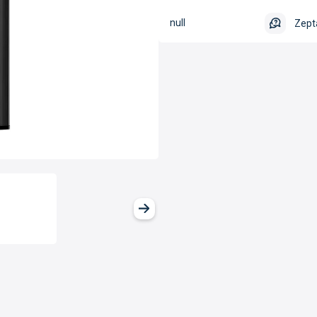
null
Zept