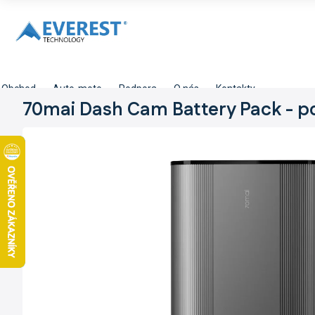
Přejít
na
obsah
Obchod
Auto-moto
Podpora
O nás
Kontakty
70mai Dash Cam Battery Pack - 