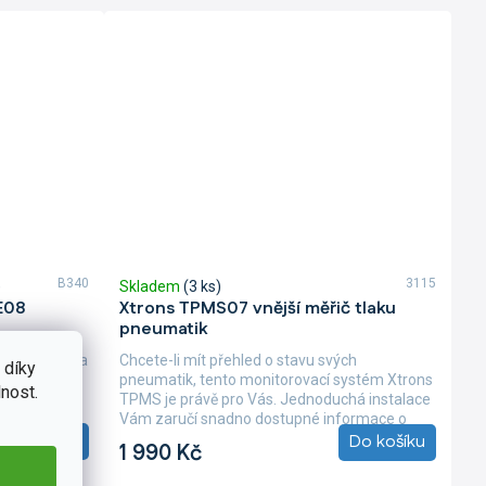
B340
3115
)
Skladem
(3 ks)
E08
Xtrons TPMS07 vnější měřič tlaku
pneumatik
o Škoda Fabia
Chcete-li mít přehled o stavu svých
 díky
větě
pneumatik, tento monitorovací systém Xtrons
nost.
rvní pohled
TPMS je právě pro Vás. Jednoduchá instalace
Vám zaručí snadno dostupné informace o
Detail
tlaku a...
Do košíku
1 990 Kč