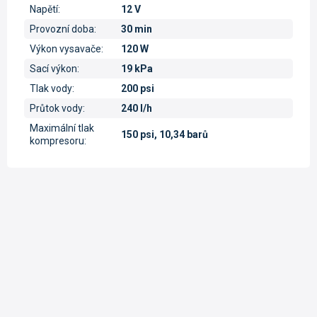
Napětí
:
12 V
Provozní doba
:
30 min
Výkon vysavače
:
120 W
Sací výkon
:
19 kPa
Tlak vody
:
200 psi
Průtok vody
:
240 l/h
Maximální tlak
150 psi, 10,34 barů
kompresoru
: