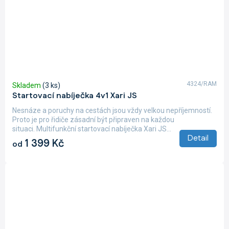
4324/RAM
Skladem
(3 ks)
Startovací nabíječka 4v1 Xari JS
Nesnáze a poruchy na cestách jsou vždy velkou nepříjemností.
Proto je pro řidiče zásadní být připraven na každou
situaci. Multifunkční startovací nabíječka Xari JS...
Detail
1 399 Kč
od