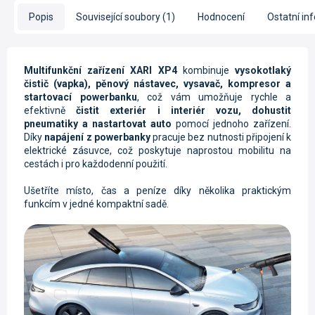
Popis
Související soubory (1)
Hodnocení
Ostatní in
Multifunkční zařízení XARI XP4
kombinuje
vysokotlaký
čistič (vapka), pěnový nástavec,
vysavač, kompresor a
startovací powerbanku
, což vám umožňuje rychle a
efektivně
čistit exteriér i interiér vozu, dohustit
pneumatiky a nastartovat auto
pomocí jednoho zařízení.
Díky
napájení z powerbanky
pracuje bez nutnosti připojení k
elektrické zásuvce, což poskytuje naprostou mobilitu na
cestách i pro každodenní použití.
Ušetříte místo, čas a peníze díky několika praktickým
funkcím v jedné kompaktní sadě.