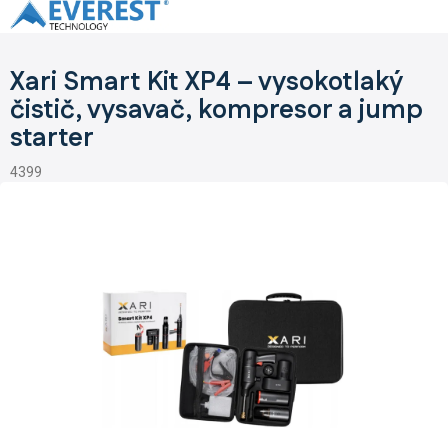
Přejít
na
obsah
Xari Smart Kit XP4 – vysokotlaký
čistič, vysavač, kompresor a jump
starter
4399