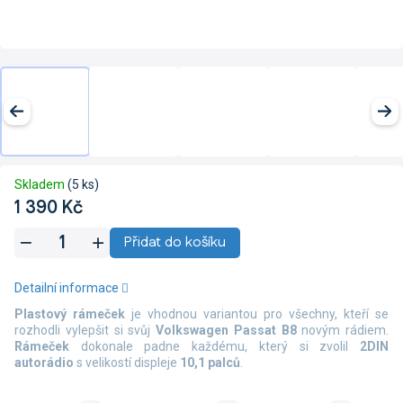
Skladem
(5 ks)
1 390 Kč
Měrná
Přidat do košíku
cena:
Detailní informace
Plastový rámeček
je vhodnou variantou pro všechny, kteří se
rozhodli vylepšit si svůj
Volkswagen Passat B8
novým rádiem.
Rámeček
dokonale padne každému, který si zvolil
2DIN
autorádio
s velikostí displeje
10,1 palců
.