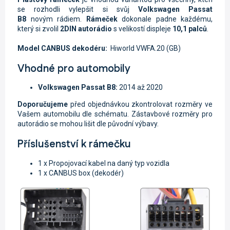
se rozhodli vylepšit si svůj
Volkswagen Passat
B8
novým rádiem.
Rámeček
dokonale padne každému,
který si zvolil
2DIN autorádio
s velikostí displeje
10,1 palců
.
Model CANBUS dekodéru:
Hiworld VWFA.20 (GB)
Vhodné pro automobily
Volkswagen Passat B8:
2014 až 2020
Doporučujeme
před objednávkou zkontrolovat rozměry ve
Vašem automobilu dle schématu. Zástavbové rozměry pro
autorádio se mohou lišit dle původní výbavy.
Příslušenství k rámečku
1 x Propojovací kabel na daný typ vozidla
1 x CANBUS box (dekodér)