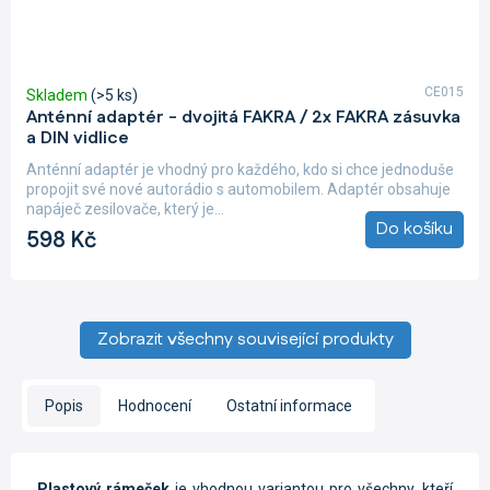
CE015
Skladem
(>5 ks)
Anténní adaptér - dvojitá FAKRA / 2x FAKRA zásuvka
a DIN vidlice
Anténní adaptér je vhodný pro každého, kdo si chce jednoduše
propojit své nové autorádio s automobilem. Adaptér obsahuje
napáječ zesilovače, který je...
Do košíku
598 Kč
Zobrazit všechny související produkty
Popis
Hodnocení
Ostatní informace
Plastový rámeček
je vhodnou variantou pro všechny, kteří