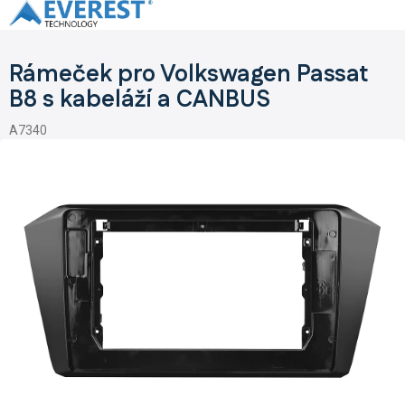
Přejít
na
obsah
Rámeček pro Volkswagen Passat
B8 s kabeláží a CANBUS
A7340