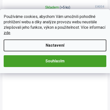
EA004
Skladem
(>5 ks)
Průměrné
Osvěžovač vzduchu California Scents, vůně Nové
hodnocení
Používáme cookies, abychom Vám umožnili pohodlné
auto
produktu
prohlížení webu a díky analýze provozu webu neustále
je
Vůně California Scents jsou osvědčené osvěžovače vzduchu s
4,0
zlepšovali jeho funkce, výkon a použitelnost. Více informací
koncentrovanou a jemnou vůní. Vůně jsou 100% organické.
z
zde
.
Stačí otevřít plechovku s vonným olejem California Scents,...
5
Do košíku
65 Kč
hvězdiček.
Nastavení
Souhlasím