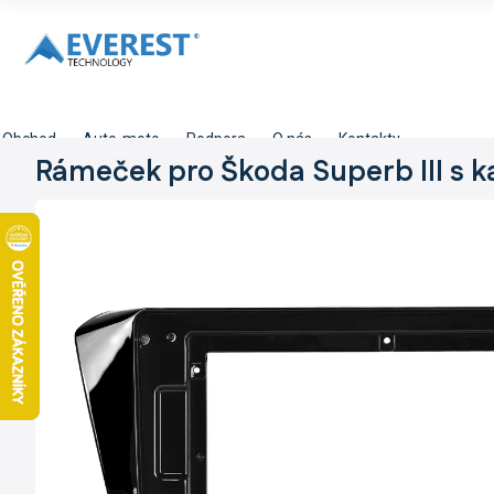
Přejít
na
obsah
Obchod
Auto-moto
Podpora
O nás
Kontakty
Rámeček pro Škoda Superb III s 