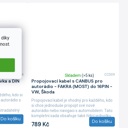
 díky
nost.
CE004
CC009
s)
Skladem
(>5 ks)
Průměrné
vka a DIN
Propojovací kabel s CANBUS pro
hodnocení
autorádio - FAKRA (MOST) do 16PIN -
produktu
VW, Škoda
je
ždého, kdo si
5,0
 autorádio s
Propojovací kabel je vhodný pro každého, kdo
z
si chce jednoduše propojit své nové
5
stradatelný
autorádio nebo navigaci s automobilem. Tato
hvězdiček.
kompletní sada obsahuje také řídící jednotku
Do košíku
Do košíku
neboli...
789 Kč