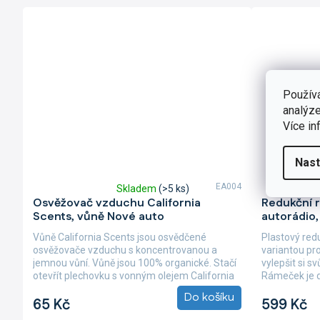
Použív
analýze
Více in
Nast
EA004
Skladem
(>5 ks)
Průměrné
Průměrné
Osvěžovač vzduchu California
Redukční 
hodnocení
hodnocení
Scents, vůně Nové auto
autorádio,
produktu
produktu
je
je
Vůně California Scents jsou osvědčené
Plastový red
4,0
4,9
osvěžovače vzduchu s koncentrovanou a
variantou pro
z
z
jemnou vůní. Vůně jsou 100% organické. Stačí
vylepšit si 
5
5
otevřít plechovku s vonným olejem California
Rámeček je d
hvězdiček.
hvězdiček.
Scents,...
otvoru z...
Do košíku
65 Kč
599 Kč