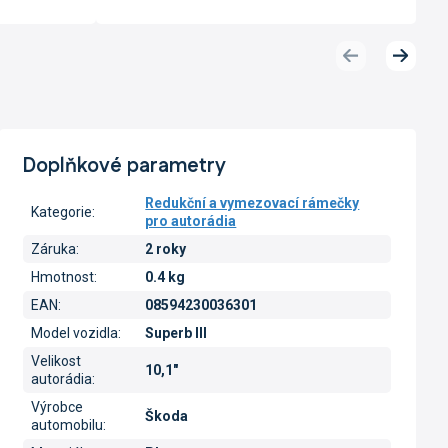
Předchozí
Další
produkt
produk
Doplňkové parametry
Redukční a vymezovací rámečky
Kategorie
:
pro autorádia
Záruka
:
2 roky
Hmotnost
:
0.4 kg
EAN
:
08594230036301
Model vozidla
:
Superb III
Velikost
10,1"
autorádia
:
Výrobce
Škoda
automobilu
: