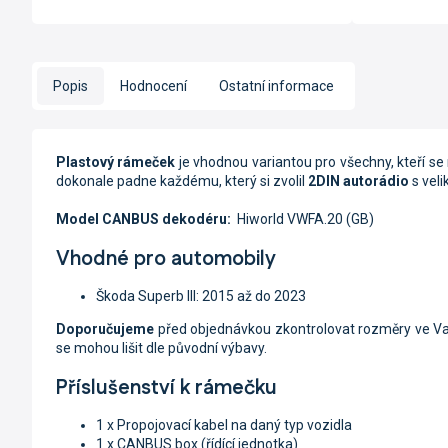
Popis
Hodnocení
Ostatní informace
Plastový rámeček
je vhodnou variantou pro všechny, kteří se 
dokonale padne každému, který si zvolil
2DIN autorádio
s veli
Model CANBUS dekodéru:
Hiworld VWFA.20 (GB)
Vhodné pro automobily
Škoda Superb III: 2015 až do 2023
Doporučujeme
před objednávkou zkontrolovat rozměry ve V
se mohou lišit dle původní výbavy.
Příslušenství k rámečku
1 x Propojovací kabel na daný typ vozidla
1 x CANBUS box (řídící jednotka)