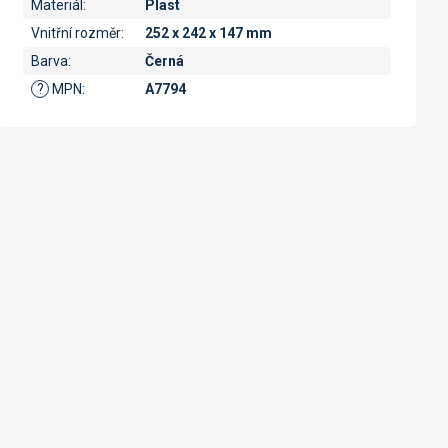
Materiál
:
Plast
Vnitřní rozměr
:
252 x 242 x 147 mm
Barva
:
Černá
?
MPN
:
A7794