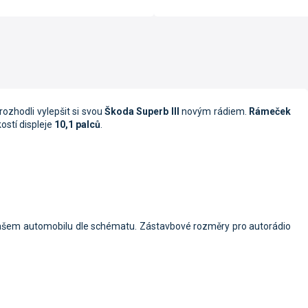
rozhodli vylepšit si svou
Škoda Superb III
novým rádiem.
Rámeček
kostí displeje
10,1 palců
.
ašem automobilu dle schématu. Zástavbové rozměry pro autorádio