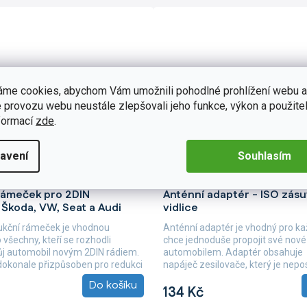
áme cookies, abychom Vám umožnili pohodlné prohlížení webu a
 provozu webu neustále zlepšovali jeho funkce, výkon a použitel
formací
zde
.
avení
Souhlasím
CB018
Skladem
(>5 ks)
Skladem
(>5 k
Průměrné
rámeček pro 2DIN
Anténní adaptér - ISO zásu
hodnocení
 Škoda, VW, Seat a Audi
vidlice
produktu
je
ukční rámeček je vhodnou
Anténní adaptér je vhodný pro ka
4,9
 všechny, kteří se rozhodli
chce jednoduše propojit své nové
z
svůj automobil novým 2DIN rádiem.
automobilem. Adaptér obsahuje
5
okonale přizpůsoben pro redukci
napáječ zesilovače, který je nepo
hvězdiček.
pro získání...
Do košíku
134 Kč