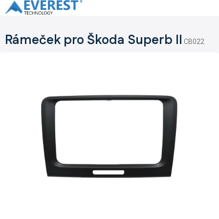
Přejít
na
obsah
Rámeček pro Škoda Superb II
CB022