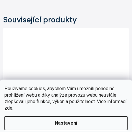
Související produkty
Používáme cookies, abychom Vám umožnili pohodlné
prohlížení webu a díky analýze provozu webu neustále
zlepšovali jeho funkce, výkon a použitelnost. Více informací
zde
.
Nastavení
EA001
Skladem
(>5 ks)
Průměrné