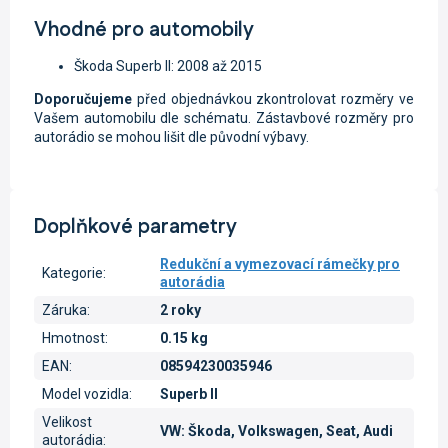
Vhodné pro automobily
Škoda Superb II: 2008 až 2015
Doporučujeme
před objednávkou zkontrolovat rozměry ve
Vašem automobilu dle schématu. Zástavbové rozměry pro
autorádio se mohou lišit dle původní výbavy.
Doplňkové parametry
Redukční a vymezovací rámečky pro
Kategorie
:
autorádia
Záruka
:
2 roky
Hmotnost
:
0.15 kg
EAN
:
08594230035946
Model vozidla
:
Superb II
Velikost
VW: Škoda, Volkswagen, Seat, Audi
autorádia
: