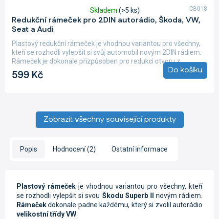
CB018
Skladem
(>5 ks)
Průměrné
Redukční rámeček pro 2DIN autorádio, Škoda, VW,
hodnocení
Seat a Audi
produktu
je
Plastový redukční rámeček je vhodnou variantou pro všechny,
4,9
kteří se rozhodli vylepšit si svůj automobil novým 2DIN rádiem.
z
Rámeček je dokonale přizpůsoben pro redukci otvoru z...
5
Do košíku
599 Kč
hvězdiček.
Zobrazit všechny související produkty
Popis
Hodnocení (2)
Ostatní informace
Plastový rámeček
je vhodnou variantou pro všechny, kteří
se rozhodli vylepšit si svou
Škodu Superb II
novým rádiem.
Rámeček
dokonale padne každému, který si zvolil autorádio
velikostní
třídy VW
.