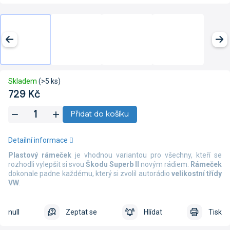
Skladem
(>5 ks)
729 Kč
Měrná
Přidat do košíku
cena:
Detailní informace
Plastový rámeček
je vhodnou variantou pro všechny, kteří se
rozhodli vylepšit si svou
Škodu Superb II
novým rádiem.
Rámeček
dokonale padne každému, který si zvolil autorádio
velikostní
třídy
VW
.
null
Zeptat se
Hlídat
Tisk