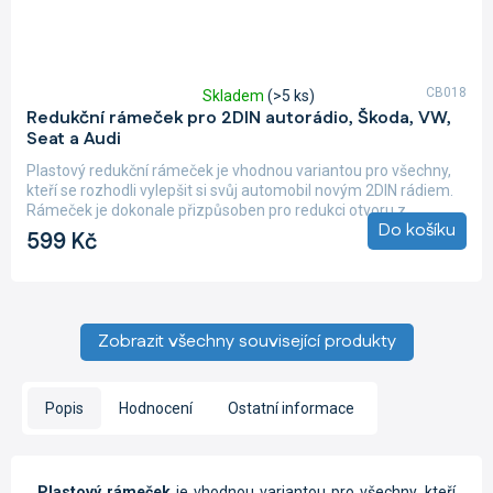
CB018
Skladem
(>5 ks)
Průměrné
Redukční rámeček pro 2DIN autorádio, Škoda, VW,
hodnocení
Seat a Audi
produktu
je
Plastový redukční rámeček je vhodnou variantou pro všechny,
4,9
kteří se rozhodli vylepšit si svůj automobil novým 2DIN rádiem.
z
Rámeček je dokonale přizpůsoben pro redukci otvoru z...
5
Do košíku
599 Kč
hvězdiček.
Zobrazit všechny související produkty
Popis
Hodnocení
Ostatní informace
Plastový rámeček
je vhodnou variantou pro všechny, kteří