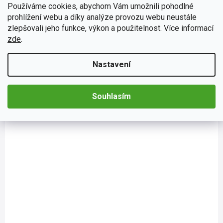
Používáme cookies, abychom Vám umožnili pohodlné
EA004
Skladem
(>5 ks)
Průměrné
prohlížení webu a díky analýze provozu webu neustále
Osvěžovač vzduchu California Scents, vůně Nové
hodnocení
zlepšovali jeho funkce, výkon a použitelnost. Více informací
auto
produktu
zde
.
je
Vůně California Scents jsou osvědčené osvěžovače vzduchu s
4,0
koncentrovanou a jemnou vůní. Vůně jsou 100% organické.
z
Nastavení
Stačí otevřít plechovku s vonným olejem California Scents,...
5
Do košíku
65 Kč
hvězdiček.
Souhlasím