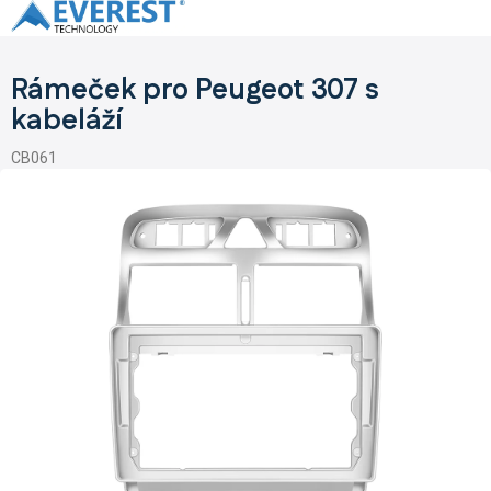
Přejít
na
obsah
Rámeček pro Peugeot 307 s
kabeláží
CB061