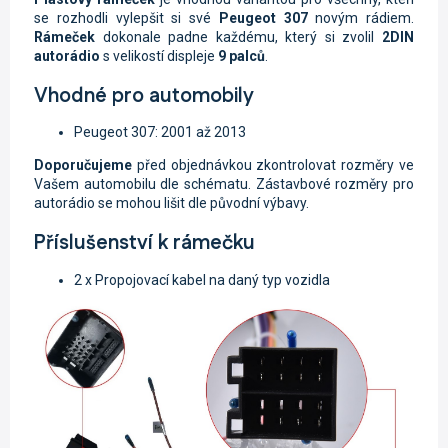
se rozhodli vylepšit si své
Peugeot 307
novým rádiem.
Rámeček
dokonale padne každému, který si zvolil
2DIN
autorádio
s velikostí displeje
9 palců
.
Vhodné pro automobily
Peugeot 307: 2001 až 2013
Doporučujeme
před objednávkou zkontrolovat rozměry ve
Vašem automobilu dle schématu. Zástavbové rozměry pro
autorádio se mohou lišit dle původní výbavy.
Příslušenství k rámečku
2 x Propojovací kabel na daný typ vozidla