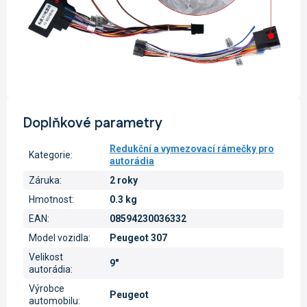
Doplňkové parametry
Redukční a vymezovací rámečky pro
Kategorie
:
autorádia
Záruka
:
2 roky
Hmotnost
:
0.3 kg
EAN
:
08594230036332
Model vozidla
:
Peugeot 307
Velikost
9"
autorádia
:
Výrobce
Peugeot
automobilu
: