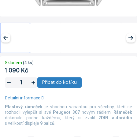
Skladem
(4 ks)
1 090 Kč
Měrná
Přidat do košíku
cena:
Detailní informace
Plastový rámeček
je vhodnou variantou pro všechny, kteří se
rozhodli vylepšit si své
Peugeot 307
novým rádiem.
Rámeček
dokonale padne každému, který si zvolil
2DIN autorádio
s velikostí displeje
9 palců
.