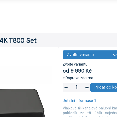
4K T800 Set
Zvolte variantu
od
9 990 Kč
+ Doprava zdarma
Měrná
Přidat do ko
cena:
Detailní informace
Vlajková tří-kanálová palubní 
pohledů ze tří úhlů
najed