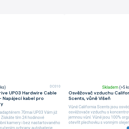
DC010
 ks)
Skladem
(>5 k
Průměrné
rive UP03 Hardwire Cable
Osvěžovač vzduchu Califor
hodnocení
- Napájecí kabel pro
Scents, vůně Višeň
produktu
ry
je
Vůně California Scents jsou osv
5,0
osvěžovače vzduchu s koncentro
 adaptérem 70mai UP03 Vám již
z
jemnou vůní. Vůně jsou 100% orga
. Získáte tím 24 hodinové
5
otevřít plechovku s vonným oleje
ubní kamery i bez nastartovaného
hvězdiček.
Scents,...
aručením ochrany autobaterie