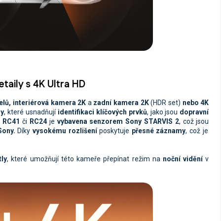
taily s 4K Ultra HD
elů, interiérová kamera 2K
a
zadní kamera 2K
(HDR set)
nebo 4K
ry
, které usnadňují
identifikaci klíčových prvků
, jako jsou
dopravní
a
RC41
či
RC24
je
vybavena senzorem Sony STARVIS 2
, což jsou
ony.
Díky
vysokému rozlišení
poskytuje
přesné záznamy
, což je
tly
, které umožňují této kameře přepínat režim na
noční vidění
v