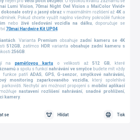
my
nejen pro
větší pocit bezpečí
.
O vysokou kvalitu záznamu se
mai Lumi Vision
,
70mai Night Owl Vision
a
MaiColor Vivid+
í
dokonale ostrý
a
jasný
obraz
v maximálním rozlišení až
4K
a
odmínek. Pokud chcete využít naplno všechny pokročilé funkce
žim
nebo
živé sledování vozidla na dálku
, doporučuje se
tví
70mai Hardwire Kit UP04
.
iantách
. Varianta
Premium
obsahuje
zadní kameru se 4K
sti
512GB
, zatímco
HDR
varianta
obsahuje zadní kameru s
ikosti
256GB
.
ají na
paměťovou kartu
o velikosti až
512 GB
, které
 záznamů
a
spolu s funkcí
nahrávání ve smyčce
budete mít vždy
é funkce patří
ADAS
,
GPS
,
G-senzor
,
smyčkové nahrávání,
ový monitoring
zaparkovaného vozidla
, který spolehlivě
parkovišti. Nechybí ani možnost propojení s
mobilní aplikací
umožňuje
nastavení rozlišení nahrávání
,
snadné prohlížení
,
ci kamery
.
at se
Hlídat
Tisk