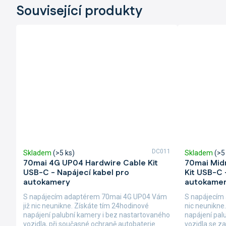
Související produkty
DC011
Skladem
(>5 ks)
Skladem
(>5
70mai 4G UP04 Hardwire Cable Kit
70mai Mid
USB-C - Napájecí kabel pro
Kit USB-C 
autokamery
autokame
S napájecím adaptérem 70mai 4G UP04 Vám
S napájecím
již nic neunikne. Získáte tím 24hodinové
nic neunikne
napájení palubní kamery i bez nastartovaného
napájení pal
vozidla, při současné ochraně autobaterie
vozidla se z