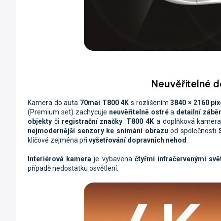
Neuvěřitelné de
Kamera do auta
70mai T800 4K
s rozlišením
3840 × 2160 pix
(Premium set)
zachycuje
neuvěřitelně ostré
a
detailní zábě
objekty
či
registrační značky
.
T800 4K
a doplňková kamer
nejmodernější senzory ke snímání obrazu
od společnosti
S
klíčové zejména při
vyšetřování dopravních nehod
.
Interiérová kamera
je vybavena
čtyřmi infračervenými svě
případě nedostatku osvětlení.