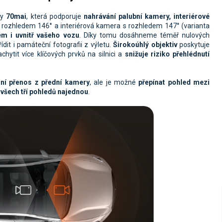
ky
70mai
, která podporuje
nahrávání palubní kamery, interiérové
s rozhledem 146° a interiérová kamera s rozhledem 147° (varianta
em i uvnitř vašeho vozu
. Díky tomu dosáhneme téměř nulových
dit i památeční fotografii z výletu.
Širokoúhlý objektiv
poskytuje
hytit více klíčových prvků na silnici a
snižuje riziko přehlédnutí
ní přenos z přední kamery
, ale je možné
přepínat pohled mezi
všech tří pohledů najednou
.