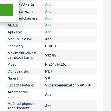
Slot pro SD kartu
:
Ano
Parkovací režim
:
Ano
Duální autokamera
:
Ano
ADAS
:
Ano
Aplikace
:
Ano
Menu v češtině
:
Ano
Konektory
:
USB-C
Maximální velikost
512 GB
paměťové karty
:
Video
:
H.264 / H.265
Clonové číslo
:
F1.7
Napájení
:
5 V
Kapacita baterie
:
Superkondenzátor 5.4V 5.0F
Automatické
Ano
zapnutí
:
Možnost připojení
Ano
zadní kamery
: