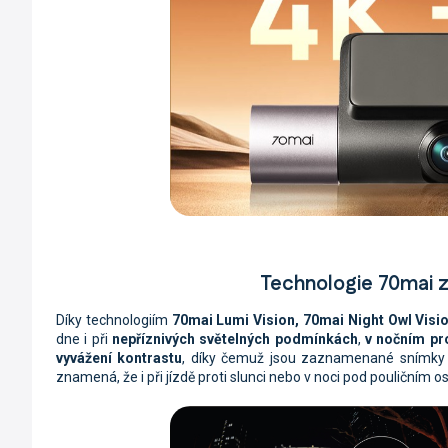
Technologie 70mai z
Díky technologiím
70mai Lumi Vision, 70mai Night Owl Visi
dne i při
nepříznivých světelných
podmínkách
,
v nočním pr
vyvážení kontrastu
, díky čemuž jsou zaznamenané snímk
znamená, že i při jízdě proti slunci nebo v noci pod pouličním 