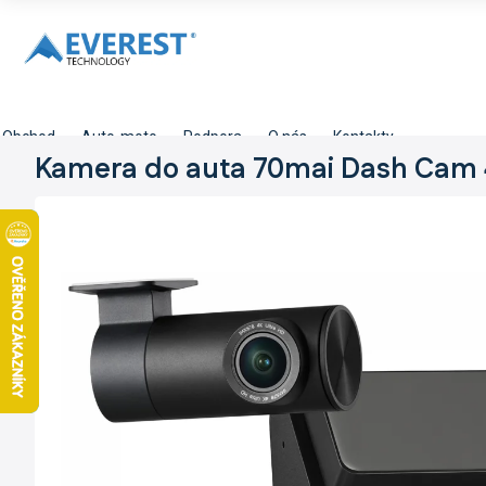
Přejít
na
obsah
Obchod
Auto-moto
Podpora
O nás
Kontakty
Kamera do auta 70mai Dash Cam 