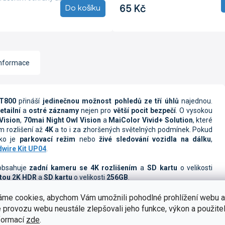
65 Kč
Do košíku
informace
T800
přináší
jedinečnou možnost pohledů ze tří úhlů
najednou.
etailní
a
ostré záznamy
nejen pro
větší pocit bezpečí
.
O vysokou
Vision
,
70mai Night Owl Vision
a
MaiColor Vivid+ Solution
, které
 rozlišení až
4K
a to i za zhoršených světelných podmínek. Pokud
ako je
parkovací režim
nebo
živé sledování vozidla na dálku
,
wire Kit UP04
.
bsahuje
zadní kameru se 4K rozlišením
a
SD kartu
o velikosti
itou
2K HDR
a
SD kartu
o velikosti
256GB
.
 až
512 GB
, které zajišťuje
spolehlivé nahrávání záznamů
a
spolu s
áme cookies, abychom Vám umožnili pohodlné prohlížení webu a
toru.
Mezi klíčové funkce patří
ADAS
,
GPS
,
G-senzor
,
smyčkové
 provozu webu neustále zlepšovali jeho funkce, výkon a použitel
arkovaného vozidla
, který spolehlivě zaznamená veškeré události
formací
zde
.