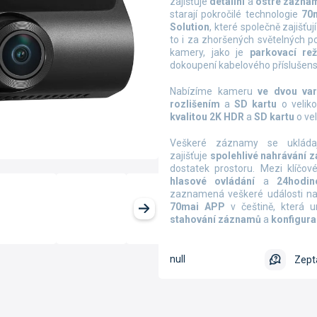
zajišťuje
detailní
a
ostré zázna
starají pokročilé technologie
70
Solution
, které společně zajišťuj
to i za zhoršených světelných p
kamery, jako je
parkovací re
dokoupení kabelového příslušens
Nabízíme kameru
ve dvou var
rozlišením
a
SD kartu
o veliko
kvalitou
2K HDR
a
SD kartu
o vel
Veškeré záznamy se uklád
zajišťuje
spolehlivé nahrávání
dostatek prostoru.
Mezi klíčov
hlasové ovládání
a
24hodin
zaznamená veškeré události na 
70mai APP
v češtině, která 
stahování záznamů
a
konfigura
null
Zept