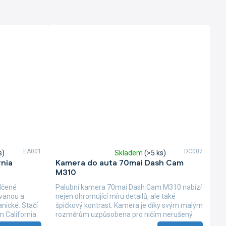
EA001
DC007
s)
Skladem
(>5 ks)
Průměrné
nia
Kamera do auta 70mai Dash Cam
hodnocení
M310
produktu
je
ědčené
Palubní kamera 70mai Dash Cam M310 nabízí
4,0
vanou a
nejen ohromující míru detailů, ale také
z
nické. Stačí
špičkový kontrast. Kamera je díky svým malým
5
m California
rozměrům uzpůsobena pro ničím nerušený
hvězdiček.
výhled z...