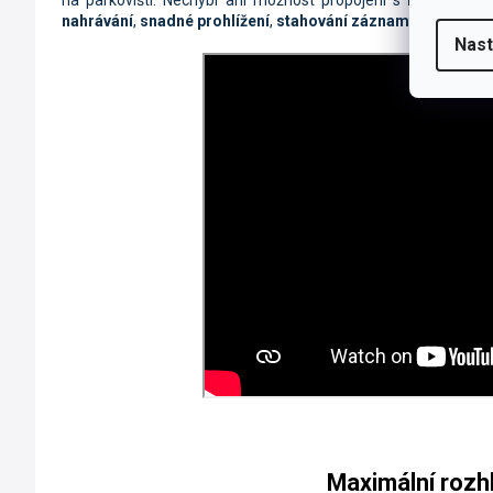
na parkovišti. Nechybí ani možnost propojení s
mobilní ap
nahrávání
,
snadné prohlížení
,
stahování záznamů
a
konfigu
Nast
Maximální rozh