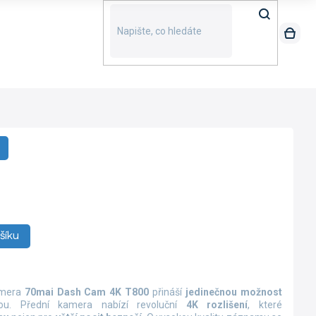
šíku
kamera
70mai Dash Cam 4K T800
přináší
jedinečnou možnost
nou. Přední kamera nabízí revoluční
4K rozlišení
, které