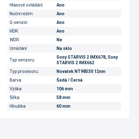
Hlasové ovládání
:
Ano
Noční režim
:
Ano
G-senzor
:
Ano
HDR
:
Ano
WDR
:
Ne
Umístění
:
Na sklo
Sony STARVIS 2 IMX678, Sony
Typ senzoru
:
STARVIS 2 IMX662
Typ procesoru
:
Novatek NT98530 12nm
Barva
:
Šedá / Černá
Výška
:
106 mm
Šířka
:
58 mm
Hloubka
:
60 mm