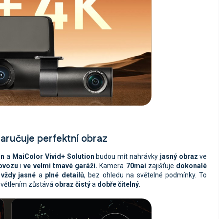
aručuje perfektní obraz
on
a
MaiColor Vivid+ Solution
budou mít nahrávky
jasný obraz
ve
ovozu
i
ve velmi tmavé garáži.
Kamera
70mai
zajišťuje
dokonalé
y
vždy jasné
a
plné detailů
, bez ohledu na světelné podmínky. To
osvětlením zůstává
obraz čistý
a
dobře čitelný
.