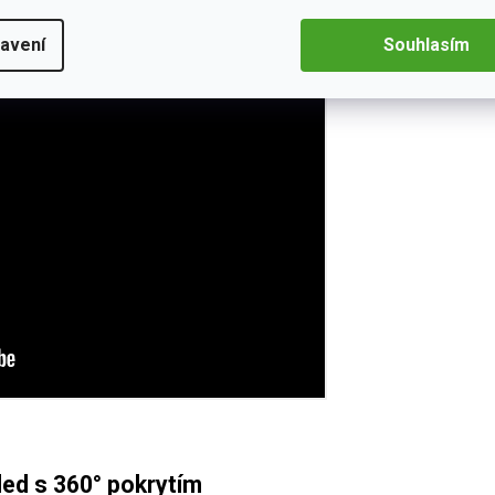
likací 70mai APP
v češtině, která umožňuje
nastavení rozlišení
raci kamery
.
avení
Souhlasím
led s 360° pokrytím