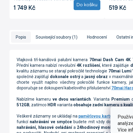
Do košíku
před...
před...
1 749 Kč
519 Kč
Popis
Související soubory (1)
Hodnocení
Ostatní 
Vlajková tří-kanálová palubní kamera
70mai Dash Cam 4K 
Přední kamera nabízí revoluční
4K rozlišení
, které zajišťuje
d
kvalitu záznamu se starají pokročilé technologie
70mai Lumi 
společně zajišťují
dokonale ostrý
a
jasný
obraz
v maximálním
chcete využít naplno všechny pokročilé funkce kamery, j
doporučuje se dokoupení kabelového příslušenství
70mai Hard
Nabízíme kameru
ve dvou variantách
. Varianta
Premium
o
512GB
, zatímco
HDR
varianta
obsahuje zadní kameru s kval
Veškeré záznamy se ukládají na
paměťovou kartu
o velikosti
Použív
funkcí
nahrávání ve smyčce
budete mít vždy dostatek pros
analýze
nahrávání, hlasové ovládání
a
24hodinový monitoring
zap
Více in