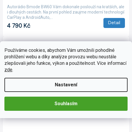
produktu
Autorádio Bmode BW60 Vám dokonale poslouží na kratších, ale
je
i dlouhých cestách. Na první pohled zaujme moderní technologií
4,7
CarPlay a AndroidAuto,...
z
Detail
4 790 Kč
5
hvězdiček.
Používáme cookies, abychom Vám umožnili pohodlné
prohlížení webu a díky analýze provozu webu neustále
zlepšovali jeho funkce, výkon a použitelnost. Více informací
zde
.
Nastavení
Souhlasím