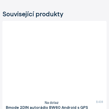
Související produkty
B438
Na dotaz
Průměrné
Bmode 2DIN autorádio BW60 Android s GPS
hodnocení