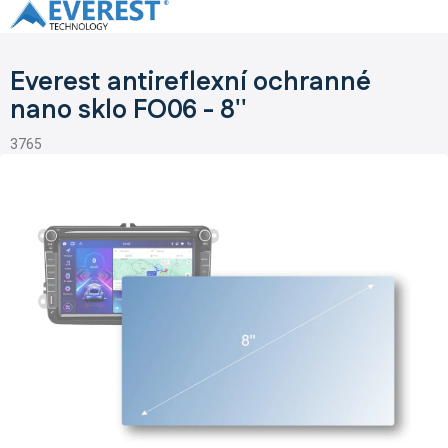
Přejít
na
obsah
Everest antireflexní ochranné
nano sklo FO06 - 8''
3765