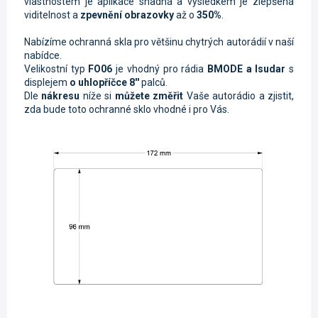
vlastnostem je aplikace snadná a výsledkem je zlepšená
viditelnost a
zpevnění obrazovky
až o
350%
.
Nabízíme ochranná skla pro většinu chytrých autorádií v naší
nabídce.
Velikostní typ
FO06
je vhodný pro rádia
BMODE a Isudar
s
displejem
o uhlopříčce 8''
palců.
Dle
nákresu
níže si
můžete změřit
Vaše autorádio a zjistit,
zda bude toto ochranné sklo vhodné i pro Vás.