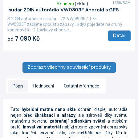
1350/RAM
Skladem
(>5 ks)
Průměrné
Isudar 2DIN autorádio VW0803F Android s GPS
hodnocení
produktu
S 2DIN autorádiem Isudar T72-VW0803F / T75-
je
VW0803F zažijete spoustu zábavy, i když pojedete na druhý
4,9
konec světa. O špičkový chod se...
z
Detail
7 090 Kč
od
5
hvězdiček.
Zobrazit všechny související produkty
Popis
Hodnocení
Ostatní informace
Tato
hybridní matná nano skla
ochrání displej autorádia
nejen
před škrábanci a nárazy
, ale zároveň díky svému
matnému povrchu
zabraňují odleskům světel
a otiskům
prstů.
Inovativní materiál
nabízí stejné zpevnění obrazovky
jako tradiční tvrzené sklo, ale
netříští se
. Díky těmto