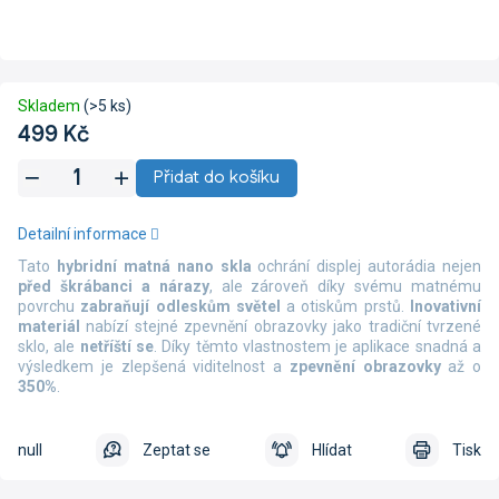
Skladem
(>5 ks)
499 Kč
Měrná
Přidat do košíku
cena:
Detailní informace
Tato
hybridní matná nano skla
ochrání displej autorádia nejen
před škrábanci a nárazy
, ale zároveň díky svému matnému
povrchu
zabraňují odleskům světel
a otiskům prstů.
Inovativní
materiál
nabízí stejné zpevnění obrazovky jako tradiční tvrzené
sklo, ale
netříští se
. Díky těmto vlastnostem je aplikace snadná a
výsledkem je zlepšená viditelnost a
zpevnění obrazovky
až o
350%
.
null
Zeptat se
Hlídat
Tisk