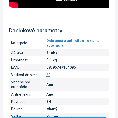
Doplňkové parametry
Ochranná a antireflexní skla na
Kategorie
:
autorádia
Záruka
:
2 roky
Hmotnost
:
0.1 kg
EAN
:
08595747104095
Velikost displeje
:
8"
Vhodné pro
Ano
autorádia
:
Antireflexní
:
Ano
Pevnost
:
8H
Povrch
:
Matný
Výška
:
93 mm