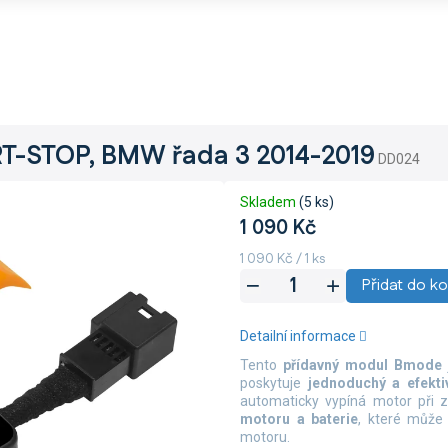
T-STOP, BMW řada 3 2014-2019
DD024
Skladem
(5 ks)
1 090 Kč
Měrná
1 090 Kč / 1 ks
cena:
Přidat do ko
Detailní informace
Tento
přídavný modul Bmode
poskytuje
jednoduchý a efekti
automaticky vypíná motor při
motoru
a baterie
, které může
motoru.