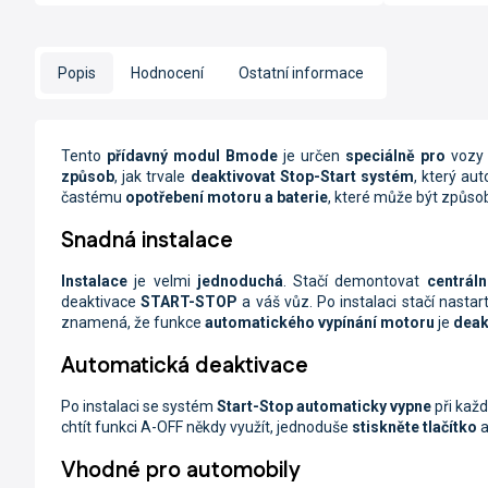
Popis
Hodnocení
Ostatní informace
Tento
přídavný modul Bmode
je určen
speciálně pro
voz
způsob
, jak trvale
deaktivovat Stop-Start systém
, který au
častému
opotřebení motoru
a baterie
, které může být způs
Snadná instalace
Instalace
je velmi
jednoduchá
. Stačí demontovat
centráln
deaktivace
START-STOP
a váš vůz. Po instalaci stačí nasta
znamená, že funkce
automatického vypínání motoru
je
deak
Automatická deaktivace
Po instalaci se systém
Start-Stop
automaticky vypne
při kaž
chtít funkci A-OFF někdy využít, jednoduše
stiskněte tlačítko
Vhodné pro automobily