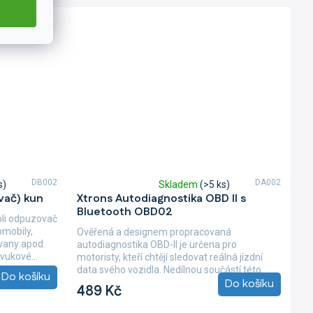
DB002
DA002
s)
Skladem
(>5 ks)
Průměrné
vač) kun
Xtrons Autodiagnostika OBD II s
hodnocení
Bluetooth OBD02
produktu
oli odpuzovač
je
omobily,
Ověřená a designem propracovaná
5,0
vany apod.
autodiagnostika OBD-II je určena pro
z
vukové...
motoristy, kteří chtějí sledovat reálná jízdní
5
data svého vozidla. Nedílnou součástí této
Do košíku
hvězdiček.
Do košíku
propracované...
489 Kč