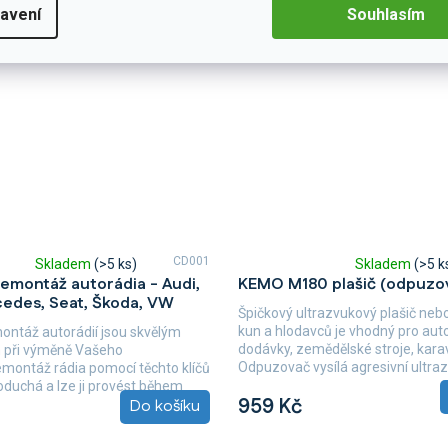
avení
Souhlasím
CD001
Skladem
(>5 ks)
Skladem
(>5 k
Průměrné
demontáž autorádia - Audi,
KEMO M180 plašič (odpuzo
hodnocení
cedes, Seat, Škoda, VW
produktu
Špičkový ultrazvukový plašič neb
je
kun a hlodavců je vhodný pro aut
montáž autorádií jsou skvělým
5,0
dodávky, zemědělské stroje, kara
při výměně Vašeho
z
Odpuzovač vysílá agresivní ultraz
emontáž rádia pomocí těchto klíčů
5
noduchá a lze ji provést během
hvězdiček.
959 Kč
Do košíku
nd....