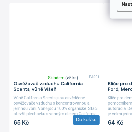
Nast
EA001
Skladem
(>5 ks)
Průměrné
Průměrné
Osvěžovač vzduchu California
Klíče pro 
hodnocení
hodnocení
Scents, vůně Višeň
Ford, Mer
produktu
produktu
je
je
Vůně California Scents jsou osvědčené
Klíče pro de
5,0
4,8
osvěžovače vzduchu s koncentrovanou a
pomocníkem 
z
z
jemnou vůní. Vůně jsou 100% organické. Stačí
autorádia. D
5
5
otevřít plechovku s vonným olejem California
je velmi jed
hvězdiček.
hvězdiček.
Do košíku
Scents,...
několika seku
65 Kč
64 Kč