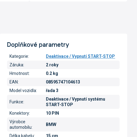
Doplňkové parametry
Kategorie
:
Deaktivace / Vypnutí START-STOP
Záruka
:
2 roky
Hmotnost
:
0.2 kg
EAN
:
08595747104613
Model vozidla
:
řada 3
Deaktivace / Vypnutí systému
Funkce
:
START-STOP
Konektory
:
10 PIN
Výrobce
BMW
automobilu
:
Délka kabelu
:
15 cm