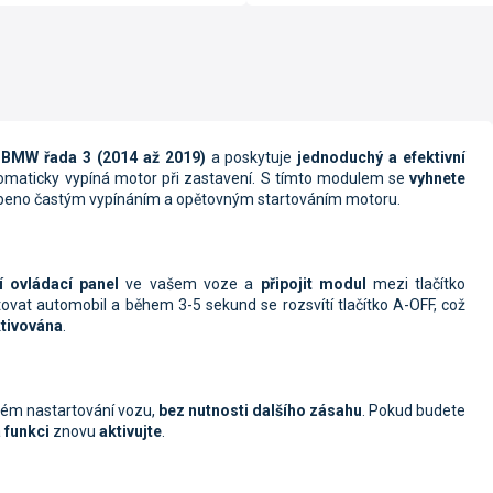
y
BMW řada 3 (2014 až 2019)
a poskytuje
jednoduchý a efektivní
tomaticky vypíná motor při zastavení. S tímto modulem se
vyhnete
obeno častým vypínáním a opětovným startováním motoru.
í ovládací panel
ve vašem voze a
připojit modul
mezi tlačítko
rtovat automobil a během 3-5 sekund se rozsvítí tlačítko A-OFF, což
tivována
.
dém nastartování vozu,
bez nutnosti dalšího zásahu
. Pokud budete
a
funkci
znovu
aktivujte
.