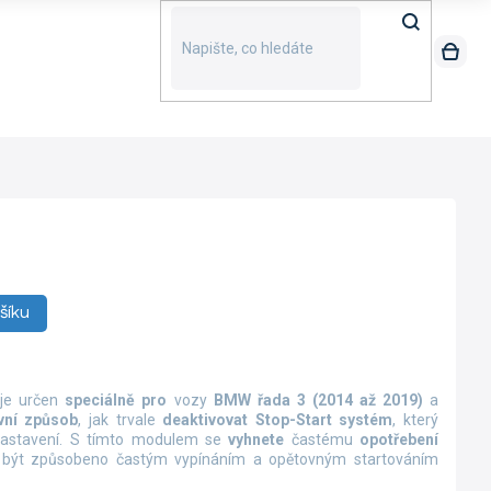
šíku
je určen
speciálně pro
vozy
BMW řada 3 (2014 až 2019)
a
vní způsob
, jak trvale
deaktivovat Stop-Start systém
, který
 zastavení. S tímto modulem se
vyhnete
častému
opotřebení
 být způsobeno častým vypínáním a opětovným startováním