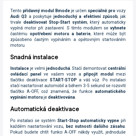
Tento
přídavný modul Bmode
je určen
speciálně pro
vozy
Audi Q3
a poskytuje
jednoduchý a efektivní způsob
, jak
trvale
deaktivovat Stop-Start systém
, který automaticky
vypíná motor při zastavení. S tímto modulem se
vyhnete
častému
opotřebení motoru
a baterie
, které může být
způsobeno častým vypínáním a opětovným startováním
motoru.
Snadná instalace
Instalace
je velmi
jednoduchá
. Stačí demontovat
centrální
ovládací panel
ve vašem voze a
připojit modul
mezi
tlačítko deaktivace
START-STOP
a váš vůz. Po instalaci
stačí nastartovat automobil a během 3-5 sekund se rozsvítí
tlačítko A-OFF, což znamená, že funkce
automatického
vypínání motoru
je
deaktivována
.
Automatická deaktivace
Po instalaci se systém
Start-Stop
automaticky vypne
při
každém nastartování vozu,
bez nutnosti dalšího zásahu
.
Pokud budete chtít funkci A-OFF někdy využít, jednoduše