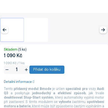
Skladem
(5 ks)
1 090 Kč
Měrná
1 090 Kč / 1 ks
cena:
Přidat do košíku
Detailní informace
Tento
přídavný modul Bmode
je určen
speciálně pro
vozy
Audi
Q3
a poskytuje
jednoduchý a efektivní způsob
, jak trvale
deaktivovat Stop-Start systém
, který automaticky vypíná motor
při zastavení. S tímto modulem se
vyhnete
častému
opotřebení
motoru
a baterie
, které může být způsobeno častým vypínáním a