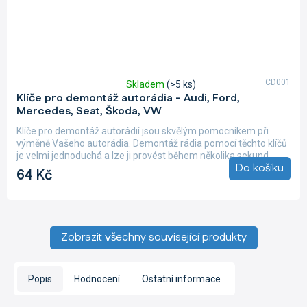
CD001
Skladem
(>5 ks)
Průměrné
Klíče pro demontáž autorádia - Audi, Ford,
hodnocení
Mercedes, Seat, Škoda, VW
produktu
je
Klíče pro demontáž autorádií jsou skvělým pomocníkem při
4,8
výměně Vašeho autorádia. Demontáž rádia pomocí těchto klíčů
z
je velmi jednoduchá a lze ji provést během několika sekund....
5
Do košíku
64 Kč
hvězdiček.
Zobrazit všechny související produkty
Popis
Hodnocení
Ostatní informace