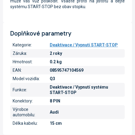
může váš vůz poškodit. Vsaďte proto na jistotu a dejte
systému START-STOP bez obav stopku.
Doplňkové parametry
Kategorie
:
Deaktivace / Vypnutí START-STOP
Záruka
:
2 roky
Hmotnost
:
0.2 kg
EAN
:
08595747104569
Model vozidla
:
Q3
Deaktivace / Vypnutí systému
Funkce
:
START-STOP
Konektory
:
8 PIN
Výrobce
Audi
automobilu
:
Délka kabelu
:
15 cm