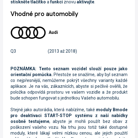
stiskněte tlačítko
a
funkci
znovu
aktivujte
.
Vhodné pro automobily
Audi
Q3
(2013 až 2018)
POZNÁMKA: Tento seznam vozidel slouží pouze jako
orientační pomůcka.
Přestože se snažíme, aby byl seznam
co nejpřesnější, nemůžeme pokrýt všechny varianty každé
aplikace. Je na vás, zákaznících, abyste si pečlivě ověřili, že
položka odpovídá prostoru ve vašem vozidle a že produkt
bude schopen fungovat s jednotkou Vašeho automobilu.
Stejně jako autorádia, která nabízíme, také
moduly Bmode
pro deaktivaci START-STOP systému z naší nabídky
osobně testujeme
, abyste je mohli použít bez obav z
poškození vašeho vozu. Na trhu jsou totiž také dostupné
moduly, které lákají velmi nízkou cenou, ale jejich použití