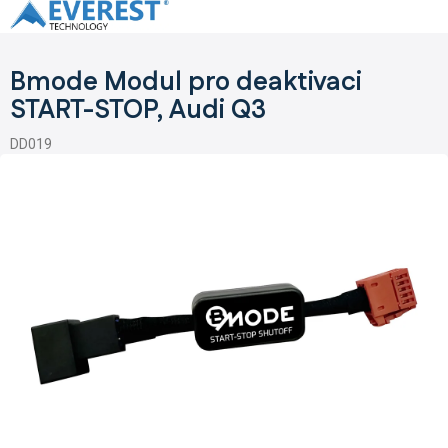
Přejít
na
obsah
Bmode Modul pro deaktivaci
START-STOP, Audi Q3
DD019