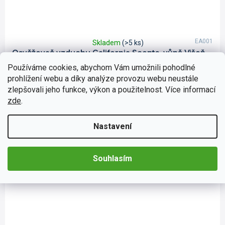
EA001
Skladem
(>5 ks)
Průměrné
Osvěžovač vzduchu California Scents, vůně Višeň
hodnocení
produktu
Používáme cookies, abychom Vám umožnili pohodlné
Vůně California Scents jsou osvědčené osvěžovače vzduchu s
je
koncentrovanou a jemnou vůní. Vůně jsou 100% organické.
prohlížení webu a díky analýze provozu webu neustále
5,0
Stačí otevřít plechovku s vonným olejem California Scents,...
zlepšovali jeho funkce, výkon a použitelnost. Více informací
z
Do košíku
65 Kč
zde
.
5
hvězdiček.
Nastavení
Souhlasím