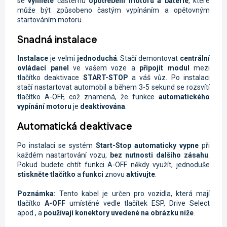
se
vyhnete
častému
opotřebení motoru
a baterie
, které
může být způsobeno častým vypínáním a opětovným
startováním motoru.
Snadná instalace
Instalace
je velmi
jednoduchá
. Stačí demontovat
centrální
ovládací panel
ve vašem voze a
připojit modul
mezi
tlačítko deaktivace
START-STOP
a váš vůz. Po instalaci
stačí nastartovat automobil a během 3-5 sekund se rozsvítí
tlačítko A-OFF, což znamená, že funkce
automatického
vypínání motoru
je
deaktivována
.
Automatická deaktivace
Po instalaci se systém
Start-Stop
automaticky vypne
při
každém nastartování vozu,
bez nutnosti dalšího zásahu
.
Pokud budete chtít funkci A-OFF někdy využít, jednoduše
stiskněte tlačítko
a
funkci
znovu
aktivujte
.
Poznámka:
Tento kabel je určen pro vozidla, která mají
tlačítko
A-OFF
umístěné vedle tlačítek ESP, Drive Select
apod., a
používají konektory uvedené na obrázku níže
.