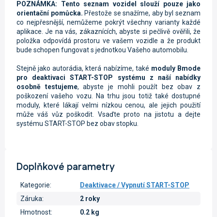
POZNÁMKA: Tento seznam vozidel slouží pouze jako
orientační pomůcka.
Přestože se snažíme, aby byl seznam
co nejpřesnější, nemůžeme pokrýt všechny varianty každé
aplikace. Je na vás, zákaznících, abyste si pečlivě ověřili, že
položka odpovídá prostoru ve vašem vozidle a že produkt
bude schopen fungovat s jednotkou Vašeho automobilu.
Stejně jako autorádia, která nabízíme, také
moduly Bmode
pro deaktivaci START-STOP systému z naší nabídky
osobně testujeme
, abyste je mohli použít bez obav z
poškození vašeho vozu. Na trhu jsou totiž také dostupné
moduly, které lákají velmi nízkou cenou, ale jejich použití
může váš vůz poškodit. Vsaďte proto na jistotu a dejte
systému START-STOP bez obav stopku.
Doplňkové parametry
Kategorie
:
Deaktivace / Vypnutí START-STOP
Záruka
:
2 roky
Hmotnost
:
0.2 kg