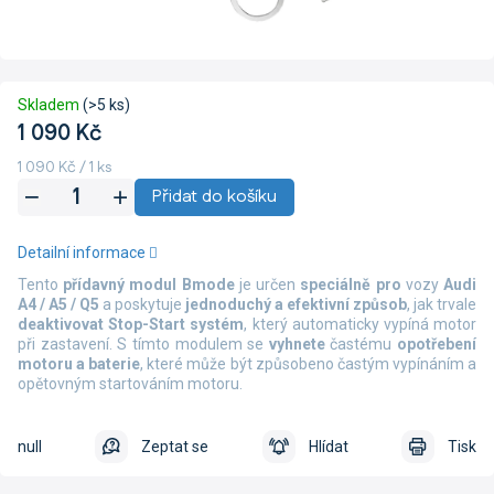
Skladem
(>5 ks)
1 090 Kč
Měrná
1 090 Kč / 1 ks
cena:
Přidat do košíku
Detailní informace
Tento
přídavný modul Bmode
je určen
speciálně pro
vozy
Audi
A4 /
A5 / Q5
a poskytuje
jednoduchý a efektivní způsob
, jak trvale
deaktivovat Stop-Start systém
, který automaticky vypíná motor
při zastavení. S tímto modulem se
vyhnete
častému
opotřebení
motoru
a baterie
, které může být způsobeno častým vypínáním a
opětovným startováním motoru.
null
Zeptat se
Hlídat
Tisk