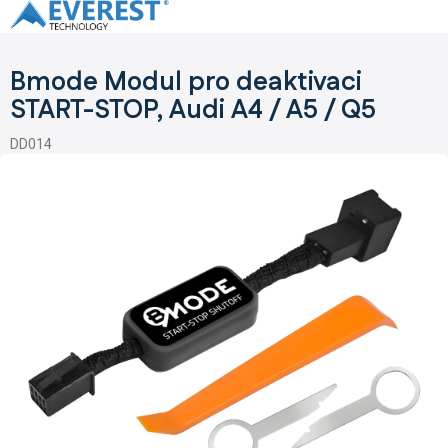
Přejít
na
obsah
Bmode Modul pro deaktivaci
START-STOP, Audi A4 / A5 / Q5
DD014