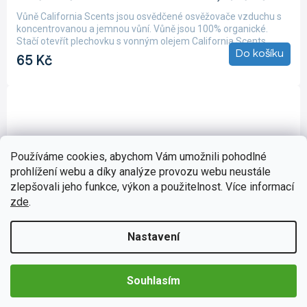
produktu
Vůně California Scents jsou osvědčené osvěžovače vzduchu s
je
koncentrovanou a jemnou vůní. Vůně jsou 100% organické.
5,0
Stačí otevřít plechovku s vonným olejem California Scents,...
z
Do košíku
65 Kč
5
hvězdiček.
Používáme cookies, abychom Vám umožnili pohodlné
prohlížení webu a díky analýze provozu webu neustále
zlepšovali jeho funkce, výkon a použitelnost. Více informací
zde
.
Nastavení
Souhlasím