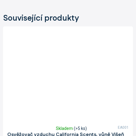
Související produkty
EA001
Skladem
(>5 ks)
Průměrné
Osvěžovač vzduchu California Scents, vůně Višeň
hodnocení