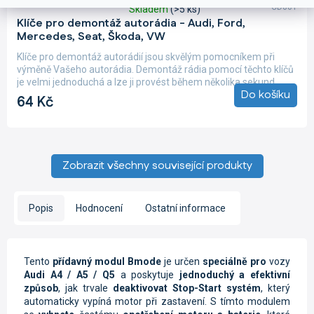
CD001
Skladem
(>5 ks)
Průměrné
Klíče pro demontáž autorádia - Audi, Ford,
hodnocení
Mercedes, Seat, Škoda, VW
produktu
je
Klíče pro demontáž autorádií jsou skvělým pomocníkem při
4,8
výměně Vašeho autorádia. Demontáž rádia pomocí těchto klíčů
z
je velmi jednoduchá a lze ji provést během několika sekund....
5
Do košíku
64 Kč
hvězdiček.
Zobrazit všechny související produkty
Popis
Hodnocení
Ostatní informace
Tento
přídavný modul Bmode
je určen
speciálně pro
vozy
Audi A4 /
A5 / Q5
a poskytuje
jednoduchý a efektivní
způsob
, jak trvale
deaktivovat Stop-Start systém
, který
automaticky vypíná motor při zastavení. S tímto modulem